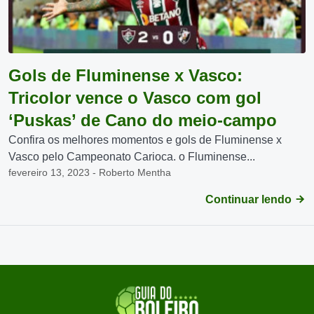
Gols de Fluminense x Vasco:
Tricolor vence o Vasco com gol
‘Puskas’ de Cano do meio-campo
Confira os melhores momentos e gols de Fluminense x
Vasco pelo Campeonato Carioca. o Fluminense...
fevereiro 13, 2023 - Roberto Mentha
Continuar lendo