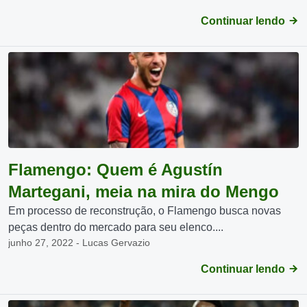
Continuar lendo
Flamengo: Quem é Agustín
Martegani, meia na mira do Mengo
Em processo de reconstrução, o Flamengo busca novas
peças dentro do mercado para seu elenco....
junho 27, 2022 - Lucas Gervazio
Continuar lendo