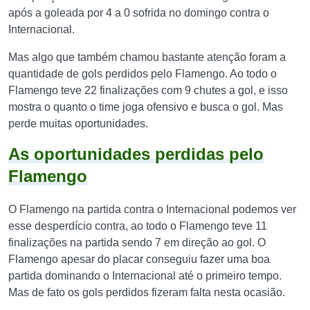
após a goleada por 4 a 0 sofrida no domingo contra o
Internacional.
Mas algo que também chamou bastante atenção foram a
quantidade de gols perdidos pelo Flamengo. Ao todo o
Flamengo teve 22 finalizações com 9 chutes a gol, e isso
mostra o quanto o time joga ofensivo e busca o gol. Mas
perde muitas oportunidades.
As oportunidades perdidas pelo
Flamengo
O Flamengo na partida contra o Internacional podemos ver
esse desperdício contra, ao todo o Flamengo teve 11
finalizações na partida sendo 7 em direção ao gol. O
Flamengo apesar do placar conseguiu fazer uma boa
partida dominando o Internacional até o primeiro tempo.
Mas de fato os gols perdidos fizeram falta nesta ocasião.