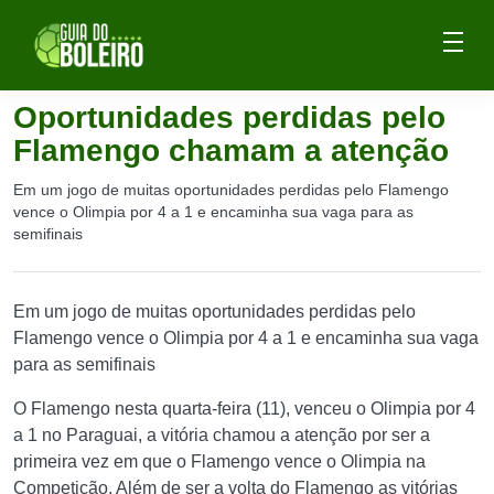
Oportunidades perdidas pelo
Flamengo chamam a atenção
Em um jogo de muitas oportunidades perdidas pelo Flamengo
vence o Olimpia por 4 a 1 e encaminha sua vaga para as
semifinais
Em um jogo de muitas oportunidades perdidas pelo
Flamengo vence o Olimpia por 4 a 1 e encaminha sua vaga
para as semifinais
O Flamengo nesta quarta-feira (11), venceu o Olimpia por 4
a 1 no Paraguai, a vitória chamou a atenção por ser a
primeira vez em que o Flamengo vence o Olimpia na
Competição. Além de ser a volta do Flamengo as vitórias