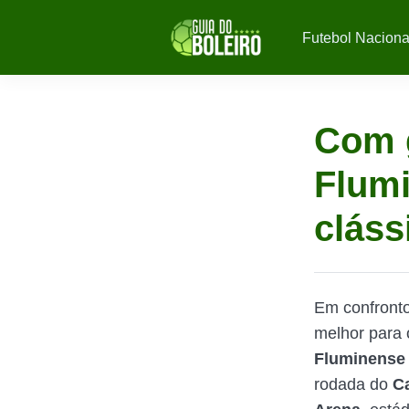
Futebol Naciona
Com 
Flumi
cláss
Em confront
melhor para
Fluminens
rodada do
C