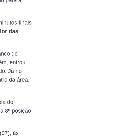
do para a
inutos finais
lor das
anco de
ém, entrou
do. Já no
tro da área,
ela do
 a 8º posição
 (07), às