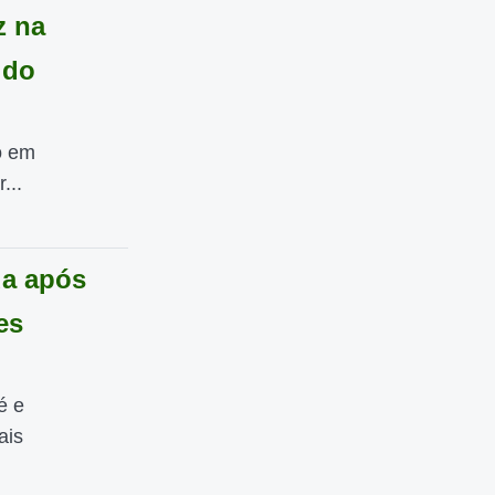
z na
 do
o em
...
da após
es
é e
ais