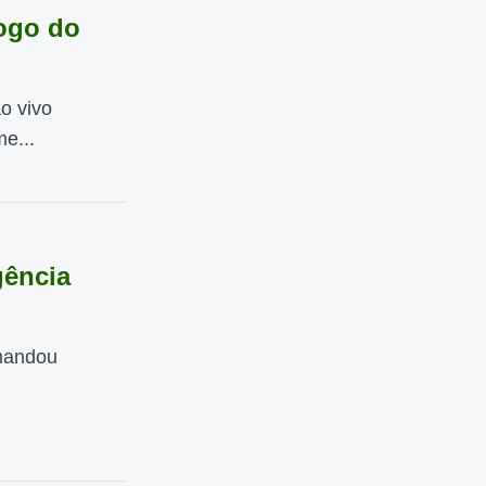
jogo do
o vivo
e...
:
gência
omandou