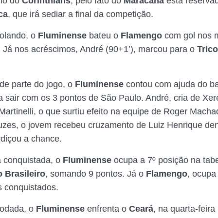
dio do
Corinthians
, pelo fato do
Maracanã
está reserva
ca
, que irá sediar a final da competição.
olando, o
Fluminense
bateu o
Flamengo
com gol nos m
. Já nos acréscimos, André (90+1’), marcou para o
Trico
.
de parte do jogo, o
Fluminense
contou com ajuda do b
a sair com os 3 pontos de São Paulo. André, cria de Xer
Martinelli, o que surtiu efeito na equipe de Roger Macha
uzes, o jovem recebeu cruzamento de Luiz Henrique den
rdiçou a chance.
a conquistada, o
Fluminense
ocupa a 7º posição na tab
Brasileiro
, somando 9 pontos. Já o
Flamengo
, ocupa
s conquistados.
rodada, o
Fluminense
enfrenta o
Ceará
, na quarta-feira