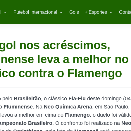
l
Futebol Internacional
Gols
+ Esportes
Conta
gol nos acréscimos,
nense leva a melhor no
ico contra o Flamengo
o pelo
Brasileirão
, o clássico
Fla-Flu
deste domingo (04
 o
Fluminense
. Na
Neo Química Arena
, em São Paulo,
e
levou a melhor em cima do
Flamengo
, o duelo foi válid
ampeonato Brasileiro
. O confronto foi realizado na
Neo