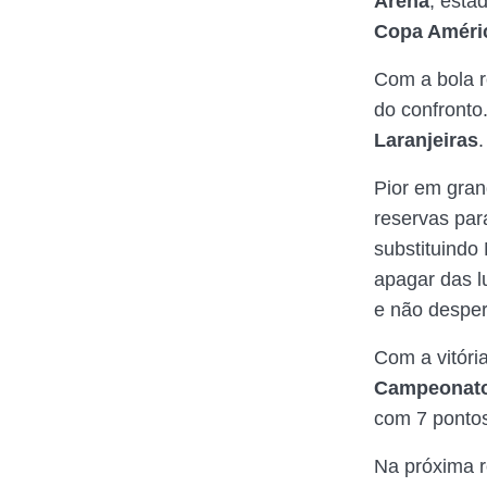
Arena
, está
Copa Améri
Com a bola r
do confronto
Laranjeiras
Pior em gran
reservas par
substituindo 
apagar das l
e não despe
Com a vitóri
Campeonato 
com 7 ponto
Na próxima 