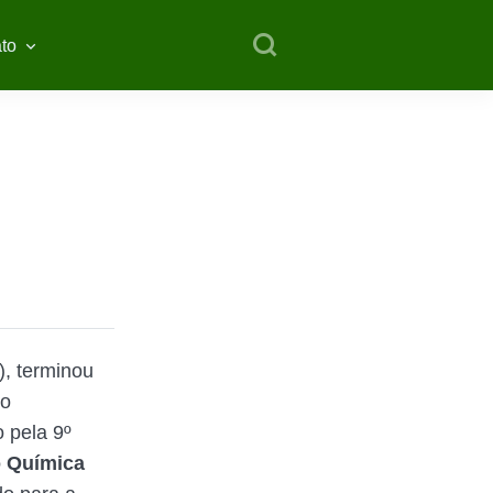
to
), terminou
 o
o pela 9º
 Química