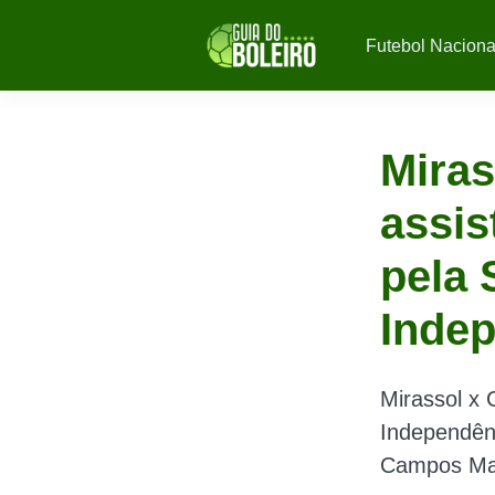
Futebol Naciona
Miras
assis
pela 
Inde
Mirassol x 
Independênc
Campos Ma