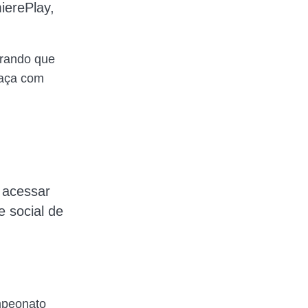
ierePlay,
rando que
raça com
 acessar
e social de
mpeonato