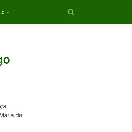
to
go
aça
 Maria de