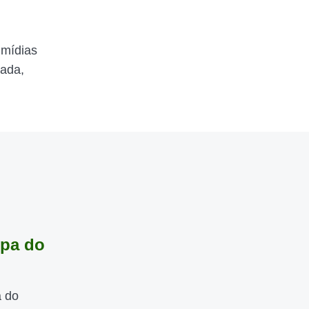
 mídias
zada,
opa do
a do