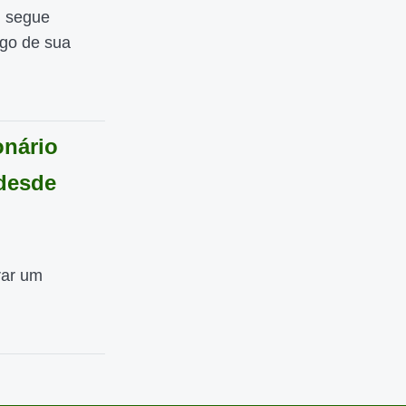
, segue
go de sua
onário
desde
rar um