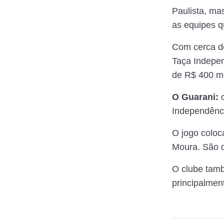
Paulista, ma
as equipes 
Com cerca de
Taça Indepen
de R$ 400 mi
O Guarani:
o
Independência
O jogo coloc
Moura. São d
O clube tamb
principalmen