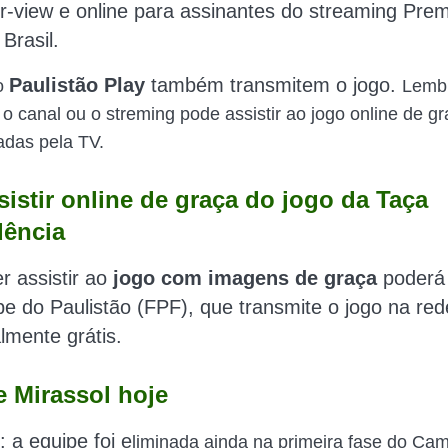
r-view e online para assinantes do streaming Prem
Brasil.
Paulistão Play
também transmitem o jogo.
 o
Lemb
o canal ou o streming pode assistir ao jogo online de g
das pela TV.
istir online de graça do jogo da Taça
ência
 assistir ao
jogo com imagens de graça
poderá
e do Paulistão (FPF), que transmite o jogo na red
almente grátis.
e Mirassol hoje
: a equipe foi e
liminada ainda na primeira fase do Ca