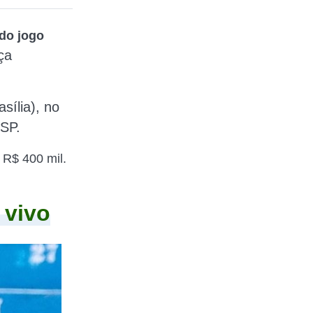
do jogo
ça
sília), no
 SP.
 R$ 400 mil.
 vivo