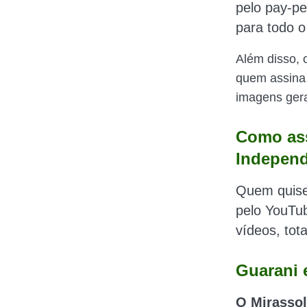
pelo pay-pe
para todo o 
Além disso,
quem assina 
imagens gera
Como ass
Independ
Quem quiser
pelo YouTub
vídeos, tot
Guarani 
O Mirassol