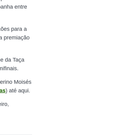
panha entre
ções para a
la premiação
se da Taça
ifinais.
terino Moisés
as
) até aqui.
iro,