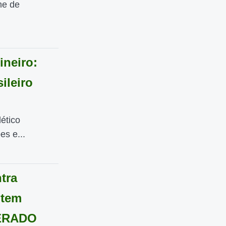
me de
ineiro:
ileiro
ético
s e...
tra
 tem
PERADO