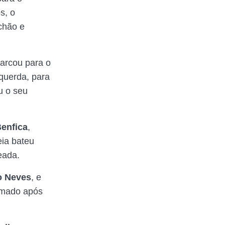
s, o
chão e
arcou para o
querda, para
 o seu
enfica
,
eia bateu
leada.
o Neves
, e
irmado após