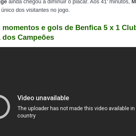
gge
ainda chegou a diminuir o placar. Aos 41’ minutos,
M
 único dos visitantes no jogo.
 momentos e gols de Benfica 5 x 1 Clu
a dos Campeões