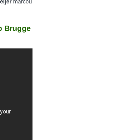
eijer
marcou
b Brugge