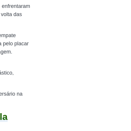
e enfrentaram
 volta das
empate
a pelo placar
agem.
stico,
ersário na
la