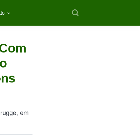
to
: Com
 o
ons
Brugge, em