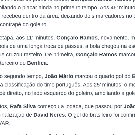
pliando o placar ainda no primeiro tempo. Aos 46’ minuto
 recebeu dentro da área, deixando dois marcadores no 
contrapé do goleiro.
tapa, aos 11’ minutos,
Gonçalo Ramos
, novamente, m
pois de uma longa troca de passes, a bola chegou na es
ue cruzou rasteiro. De primeira,
Gonçalo Ramos
marcou
terceiro do
Benfica
.
o segundo tempo,
João Mário
marcou o quarto gol do
B
a classificação do time português. Aos 25’ minutos, o m
pé direito, no lado esquerdo do goleiro, ampliando a go
tos,
Rafa Silva
começou a jogada, que passou por
Joã
finalização de
David Neres
. O gol do brasileiro foi conf
 VAR.