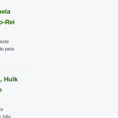
pela
o-Rei
neste
do pela
, Hulk
e
to
x São