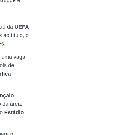
 Brugge e
ção da
UEFA
 ao título, o
es
.
do uma vaga
ols de
fica
nçalo
 da área,
no
Estádio
ara o