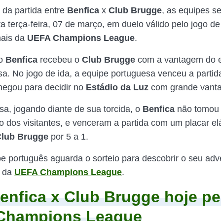
da partida entre
Benfica
x
Club Brugge
, as equipes s
a terça-feira, 07 de março, em duelo válido pelo jogo de
nais da
UEFA Champions League
.
 o
Benfica
recebeu o
Club Brugge
com a vantagem do 
sa. No jogo de ida, a equipe portuguesa venceu a partid
chegou para decidir no
Estádio da Luz
com grande vant
sa, jogando diante de sua torcida, o
Benfica
não tomou
 dos visitantes, e venceram a partida com um placar elá
lub Brugge
por 5 a 1.
be português aguarda o sorteio para descobrir o seu adv
e da
UEFA Champions League
.
enfica x Club Brugge hoje pe
Champions League