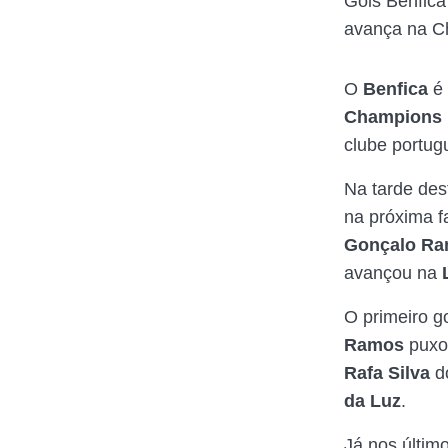
Gols Benfica
avança na C
O
Benfica
é
Champions 
clube portu
Na tarde dest
na próxima f
Gonçalo R
avançou na
O primeiro g
Ramos
puxou
Rafa Silva
do
da Luz
.
Já nos últim