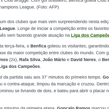
 x Club Brugge: Com gol brasileiro, Benfica goleia Club
hampions League. (Foto: AFP)
 um dos clubes que mais vem surpreendendo nesta edi
League
. Longe de iniciar a competição entre os favoritos
guês vem fazendo grande atuação na
Liga dos Campeõ
a terça-feira, o
Benfica
goleou os visitantes, garantin
ase da maior competição entre clubes do mundo. Com g
amos
(2x),
Rafa Silva
,
João Mário
e
David Neres
, o
Ben
Liga dos Campeões
.
ol da partida saiu aos 37’ minutos do primeiro tempo.
Go
 o contra-ataque, limpou da marcação e cruzou. Dentro
minou se livrando de dois, e bateu para abrir o placar 
os minutos da primeira etapa,
Gonçalo Ramos
marcou p