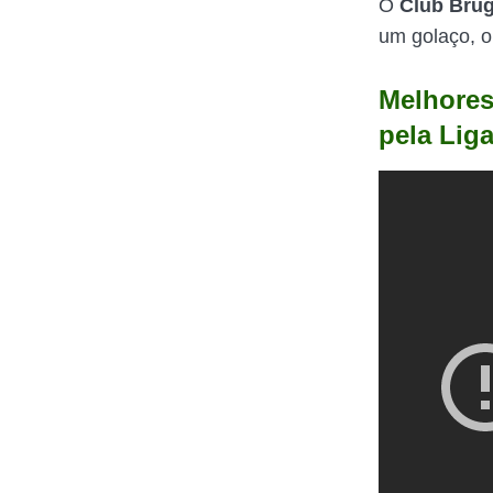
O
Club Bru
um golaço, o
Melhores
pela Lig