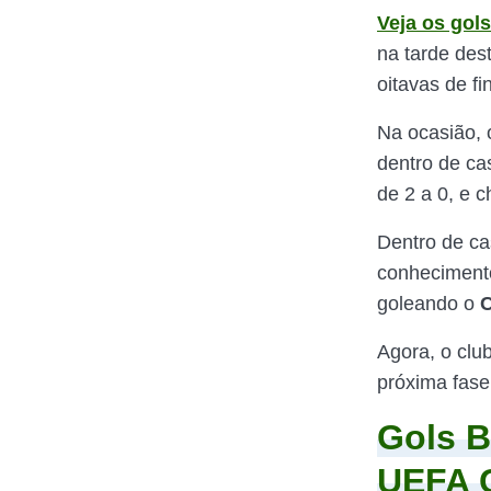
Veja os gols
na tarde dest
oitavas de fi
Na ocasião,
dentro de ca
de 2 a 0, e 
Dentro de ca
conhecimento
goleando o
C
Agora, o clu
próxima fas
Gols B
UEFA 