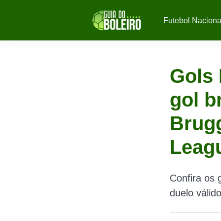
Futebol Naciona
Gols 
gol b
Brug
Leag
Confira os
duelo váli