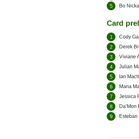
Bo Nicka
Card pre
Cody Gar
Derek Br
Viviane 
Julian M
Ian Mach
Mana Mar
Jessica 
Da’Mon B
Esteban 