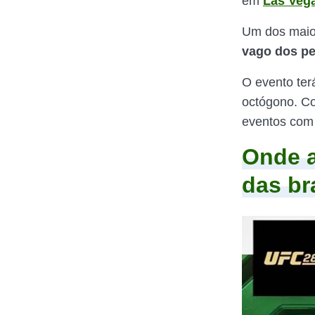
em
Las Veg
Um dos maio
vago dos p
O evento ter
octógono. Co
eventos com 
Onde a
das br