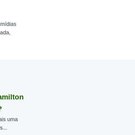
 mídias
zada,
amilton
?
mais uma
...