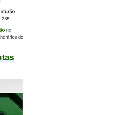
.
inturão
C 285.
ção
no
 horários do
utas