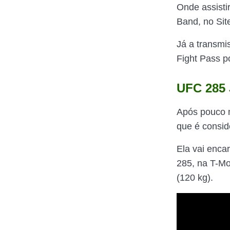
Onde assisti
Band, no Sit
Já a transmi
Fight Pass p
UFC 285 
Após pouco m
que é consid
Ela vai encar
285, na T-Mo
(120 kg).