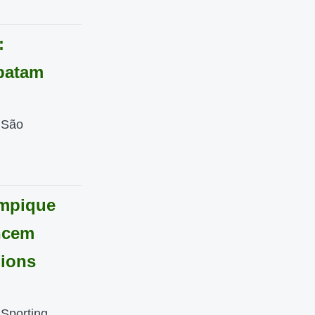
:
patam
 São
ympique
ncem
pions
Sporting