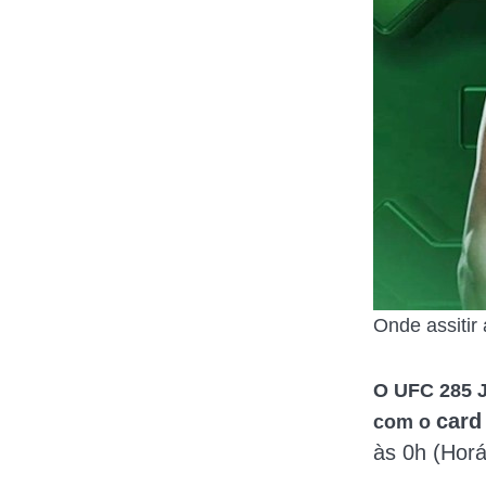
Onde assitir
O UFC 285 J
card
com o
às 0h (Horár