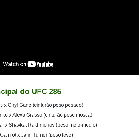
ncipal do UFC 285
s x Ciryl Gane (cinturão peso pesado)
ko x Alexa Grasso (cinturão peso mosca)
al x Shavkat Rakhmonov (peso meio-médio)
Gamrot x Jalin Turner (peso leve)