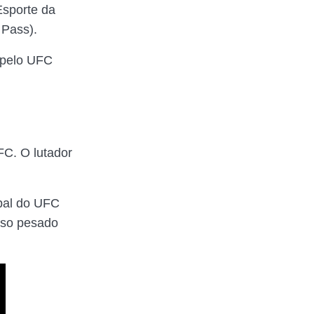
Esporte da
 Pass).
 pelo UFC
FC. O lutador
ipal do UFC
eso pesado