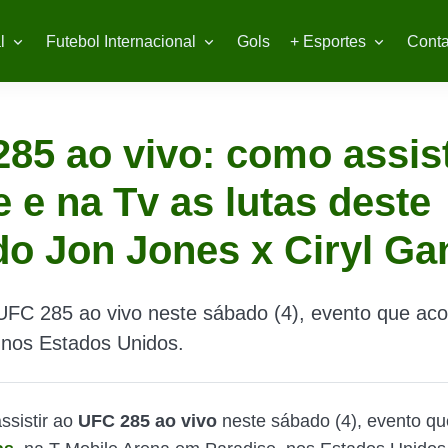
l
Futebol Internacional
Gols
+ Esportes
Conta
85 ao vivo: como assist
e e na Tv as lutas deste
o Jon Jones x Ciryl Ga
 UFC 285 ao vivo neste sábado (4), evento que ac
 nos Estados Unidos.
ssistir ao
UFC 285 ao vivo
neste sábado (4), evento q