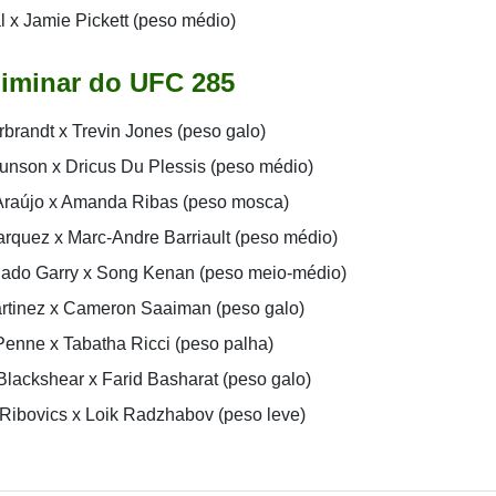
l x Jamie Pickett (peso médio)
liminar do UFC 285
brandt x Trevin Jones (peso galo)
unson x Dricus Du Plessis (peso médio)
Araújo x Amanda Ribas (peso mosca)
arquez x Marc-Andre Barriault (peso médio)
ado Garry x Song Kenan (peso meio-médio)
tinez x Cameron Saaiman (peso galo)
Penne x Tabatha Ricci (peso palha)
lackshear x Farid Basharat (peso galo)
Ribovics x Loik Radzhabov (peso leve)