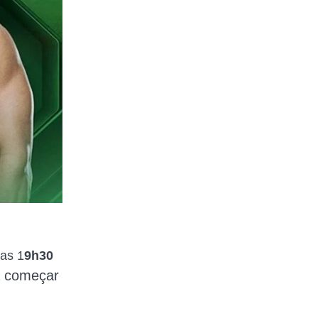
as 1
9h30
a começar