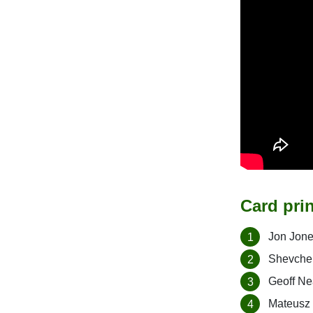
Card pri
Jon Jone
Shevchen
Geoff Ne
Mateusz 