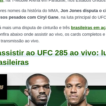
as
, na T-Mobile Arena em Paradise, nos Estados Unidos
res nomes da história do MMA,
Jon Jones disputa o c
esos pesados com Ciryl Gane
, na luta principal do UF
á mais uma disputa de cinturão e três
brasileiras em a
nfira abaixo onde assistir ao vivo, os cards completos e
transmissão ao vivo.
ssistir ao UFC 285 ao vivo: l
asileiras