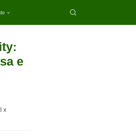
to
ty:
asa e
l x