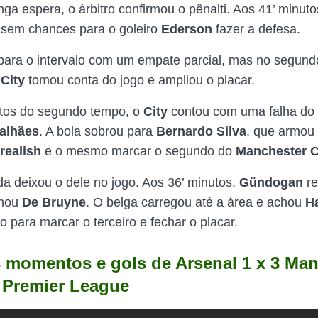
ga espera, o árbitro confirmou o pênalti. Aos 41’ minut
 sem chances para o goleiro
Ederson
fazer a defesa.
i para o intervalo com um empate parcial, mas no segund
City
tomou conta do jogo e ampliou o placar.
utos do segundo tempo, o
City
contou com uma falha do b
alhães
. A bola sobrou para
Bernardo Silva
, que armou 
realish
e o mesmo marcar o segundo do
Manchester C
da deixou o dele no jogo. Aos 36’ minutos,
Gündogan
r
onou
De Bruyne
. O belga carregou até a área e achou
H
 para marcar o terceiro e fechar o placar.
 momentos e gols de Arsenal 1 x 3 Man
a Premier League