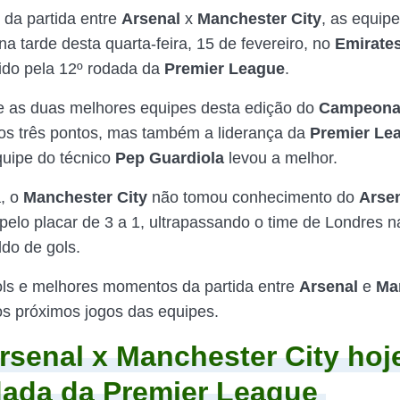
da partida entre
Arsenal
x
Manchester City
, as equip
a tarde desta quarta-feira, 15 de fevereiro, no
Emirate
ido pela 12º rodada da
Premier League
.
e as duas melhores equipes desta edição do
Campeonat
 os três pontos, mas também a liderança da
Premier Le
quipe do técnico
Pep Guardiola
levou a melhor.
, o
Manchester City
não tomou conhecimento do
Arse
pelo placar de 3 a 1, ultrapassando o time de Londres n
ldo de gols.
ols e melhores momentos da partida entre
Arsenal
e
Ma
 os próximos jogos das equipes.
rsenal x Manchester City hoj
dada da Premier League