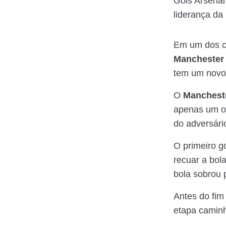
Gols Arsenal
liderança da
Em um dos c
Manchester 
tem um novo 
O
Mancheste
apenas um ob
do adversári
O primeiro g
recuar a bol
bola sobrou
Antes do fim
etapa caminh