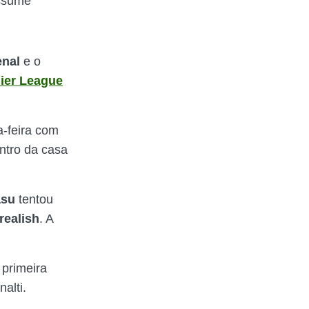
assume
enal
e o
ier League
a-feira com
ntro da casa
asu
tentou
realish
. A
.
primeira
nalti.