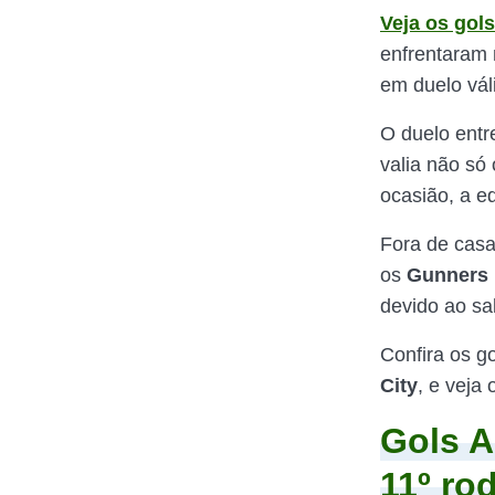
Veja os gols
enfrentaram n
em duelo vál
O duelo entr
valia não só
ocasião, a e
Fora de casa
os
Gunners
devido ao sa
Confira os g
City
, e veja
Gols A
11º ro