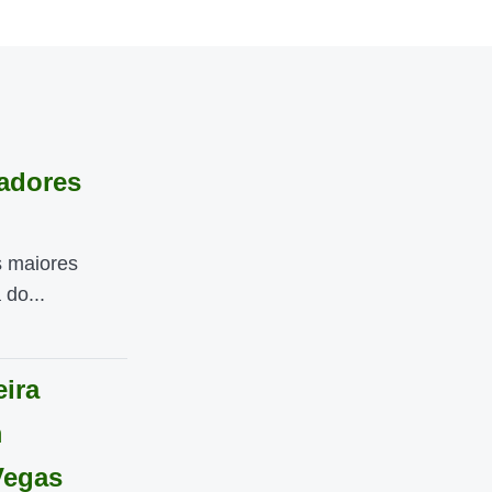
adores
 maiores
do...
eira
m
Vegas