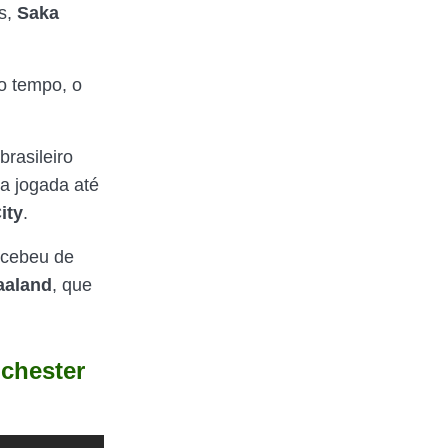
os,
Saka
o tempo, o
rasileiro
a jogada até
ity
.
ecebeu de
aaland
, que
chester