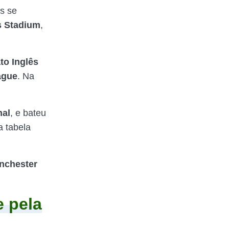
es se
s Stadium
,
o Inglês
ague
. Na
nal
, e bateu
a tabela
nchester
e pela