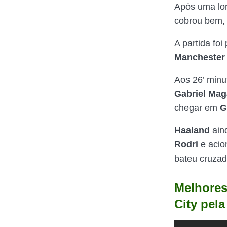
Após uma lon
cobrou bem,
A partida fo
Manchester 
Aos 26’ min
Gabriel Mag
chegar em
G
Haaland
ain
Rodri
e aci
bateu cruzado
Melhores
City pel