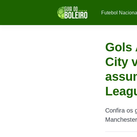
Futebol Naciona
Gols 
City 
assum
Leag
Confira os 
Manchester 