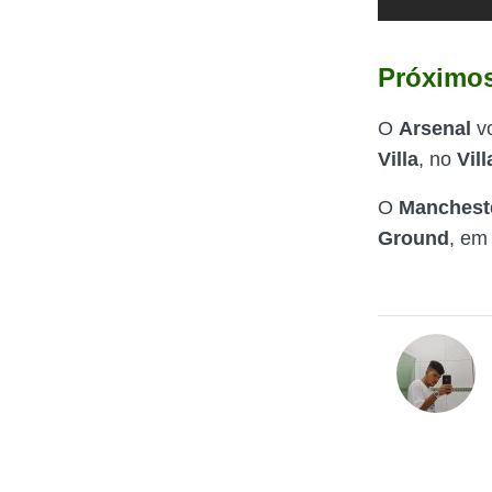
Próximos
O
Arsenal
v
Villa
, no
Vil
O
Mancheste
Ground
, em