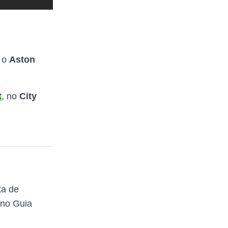
a o
Aston
t
, no
City
ta de
 no Guia