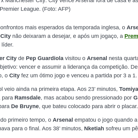
 x Manchester City: City vence Arsenal fora de casa e 
 Premier League. (Foto: AFP)
onfrontos mais esperados da temporada inglesa, o
Ars
City
não deixaram a desejar, e após um jogaço, a
Prem
líder.
r City
de
Pep Guardiola
visitou o
Arsenal
nesta quart
jetivo: vencer e assumir a liderança da competição. De
o, o
City
fez um ótimo jogo e venceu a partida por 3 a 1.
ol veio ainda na primeira etapa. Aos 23’ minutos,
Tomiy
a para
Ramsdale
, mas acabou sendo pressionado por
G
 para
De Bruyne
, que bateu colocado para abrir o placar
 do primeiro tempo, o
Arsenal
empatou o jogo quando a 
ava para o final. Aos 38’ minutos,
Nketiah
sofreu um pê