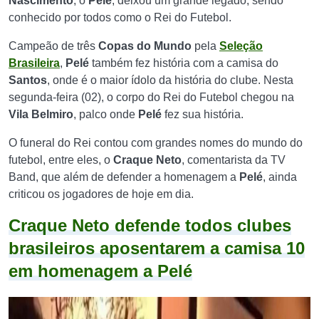
Nascimento
, o
Pelé
, deixou um grande legado, sendo
conhecido por todos como o Rei do Futebol.
Campeão de três
Copas do Mundo
pela
Seleção
Brasileira
,
Pelé
também fez história com a camisa do
Santos
, onde é o maior ídolo da história do clube. Nesta
segunda-feira (02), o corpo do Rei do Futebol chegou na
Vila Belmiro
, palco onde
Pelé
fez sua história.
O funeral do Rei contou com grandes nomes do mundo do
futebol, entre eles, o
Craque Neto
, comentarista da TV
Band, que além de defender a homenagem a
Pelé
, ainda
criticou os jogadores de hoje em dia.
Craque Neto defende todos clubes
brasileiros aposentarem a camisa 10
em homenagem a Pelé