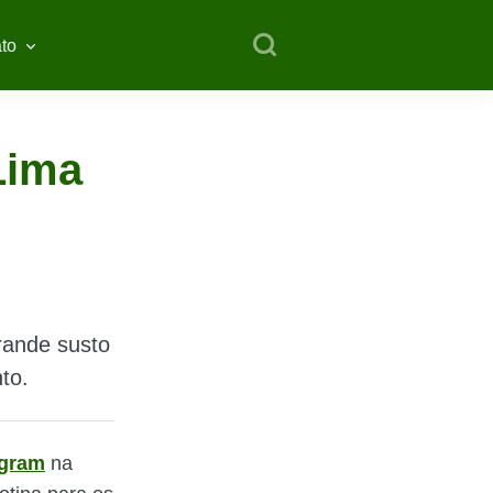
to
Lima
rande susto
to.
agram
na