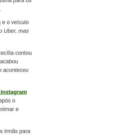
otina para os
.
o
e o veículo
o Uber, mas
ecília contou
o acabou
o aconteceu
 Instagram
após o
animar e
s irmãs para