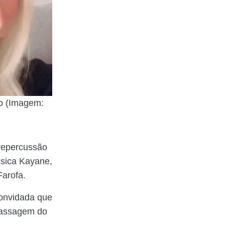
to (Imagem:
repercussão
ssica Kayane,
Farofa.
convidada que
 passagem do