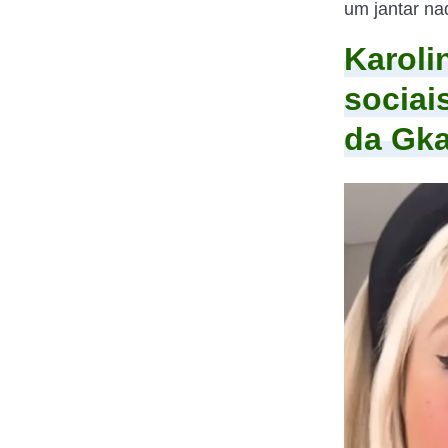
um jantar n
Karoli
sociai
da Gk