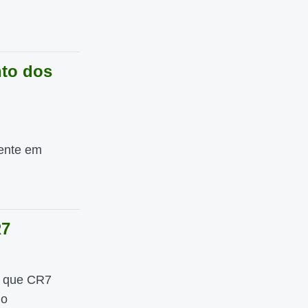
nto dos
tente em
R7
e que CR7
lo