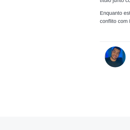
título junto 
Enquanto est
conflito com 