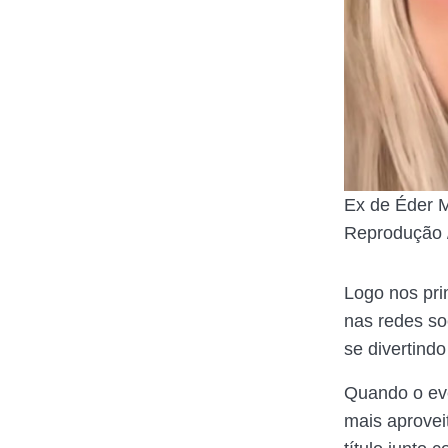
Ex de Éder M
Reprodução /
Logo nos pr
nas redes so
se divertind
Quando o eve
mais aprovei