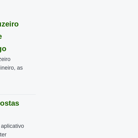
uzeiro
e
go
zeiro
neiro, as
ostas
aplicativo
ter