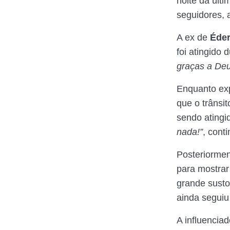
noite da últ
seguidores, 
A ex de
Éder
foi atingido
graças a De
Enquanto exp
que o trânsi
sendo atingi
nada!”
, cont
Posteriormen
para mostrar
grande susto
ainda seguiu
A influencia