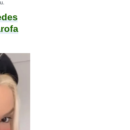
ou.
edes
rofa