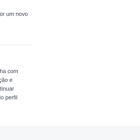
por um novo
lha com
ção e
tinuar
 perfil