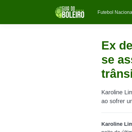
Futebol Naciona
Ex de
se as
trâns
Karoline Li
ao sofrer u
Karoline Li