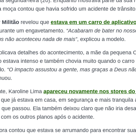
ima segunda-feira (20). Enquanto mostrava parte da sua r
a moça contou que havia sofrido um acidente de trânsito
 Militão
revelou que
estava em um carro de aplicativ
 durante um engavetamento.
“Acabaram de bater no noss
us não aconteceu nada de mais”
, explicou a modelo.
licava detalhes do acontecimento, a mãe da pequena C
to estava intenso e também chovia muito quando o carr
do.
“O impacto assustou a gente, mas graças a Deus nã
inuou.
te, Karoline Lima
apareceu novamente nos stores do
 que já estava em casa, em segurança e mais tranquila 
 que passou. Ela também deixou claro que não iria des
 com os outros planos após o acidente.
dora contou que estava se arrumando para encontrar sua