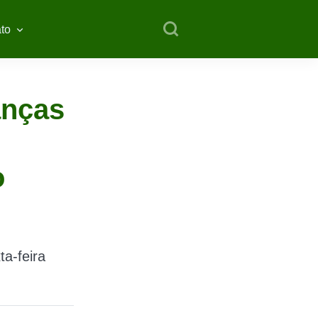
to
anças
o
a-feira