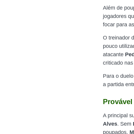
Além de poup
jogadores qu
focar para as
O treinador 
pouco utiliz
atacante
Pe
criticado nas
Para o duelo
a partida en
Provável
A principal 
Alves
. Sem
poupados,
M