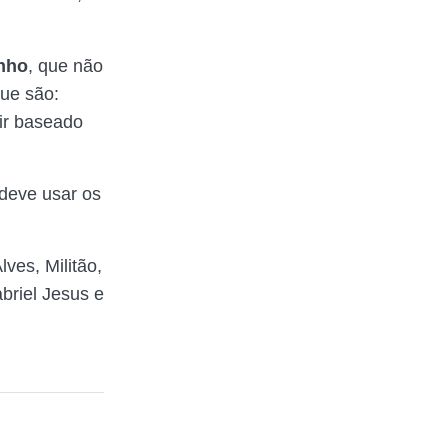
nho
, que não
que são:
dir baseado
 deve usar os
lves, Militão,
briel Jesus e