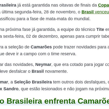
asileira
já está garantida nas oitavas de finais da
Copa
a última segunda-feira, 28 de novembro, o
Brasil
vence
lassificou para a fase de mata-mata do mundial.
a próxima fase já garantida, a equipe do técnico
Tite
e
a sexta-feira, 02 de dezembro, apenas para cumprir tabe
ra a seleção de
Camarões
pode trazer novidades para
que deve ir a campo com o time reserva.
ar das novidades,
Neymar
, que era cotado para jogar c
deve desfalcar o
Brasil
novamente.
mar
, a
Seleção Brasileira
tem outros dois desfalques, o
x Sandro
, que estão lesionados e não jogam na próxim
o Brasileira enfrenta Camar