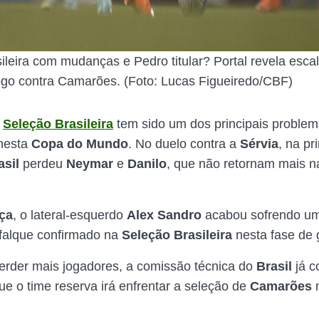
ileira com mudanças e Pedro titular? Portal revela esca
jogo contra Camarões. (Foto: Lucas Figueiredo/CBF)
a
Seleção Brasileira
tem sido um dos principais problem
nesta
Copa do Mundo
. No duelo contra a
Sérvia
, na pr
asil
perdeu
Neymar
e
Danilo
, que não retornam mais n
ça
, o lateral-esquerdo
Alex Sandro
acabou sofrendo um
falque confirmado na
Seleção Brasileira
nesta fase de 
perder mais jogadores, a comissão técnica do
Brasil
já 
ue o time reserva irá enfrentar a seleção de
Camarões