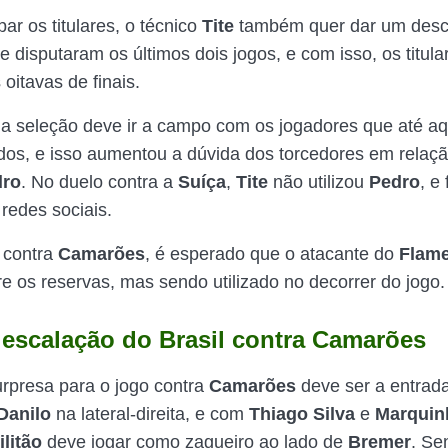
ar os titulares, o técnico
Tite
também quer dar um des
e disputaram os últimos dois jogos, e com isso, os titul
 oitavas de finais.
da seleção deve ir a campo com os jogadores que até aq
ados, e isso aumentou a dúvida dos torcedores em relaç
dro
. No duelo contra a
Suíça
,
Tite
não utilizou
Pedro
, e
 redes sociais.
 contra
Camarões
, é esperado que o atacante do
Flam
tre os reservas, mas sendo utilizado no decorrer do jogo
 escalação do Brasil contra Camarões
surpresa para o jogo contra
Camarões
deve ser a entrad
Danilo
na lateral-direita, e com
Thiago Silva
e
Marquin
ilitão
deve jogar como zagueiro ao lado de
Bremer
. Se