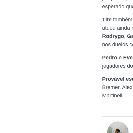
esperado q
Tite
também 
atuou ainda
Rodrygo
,
Ga
nos duelos c
Pedro
e
Eve
jogadores d
Provável es
Bremer, Alex
Martinelli.