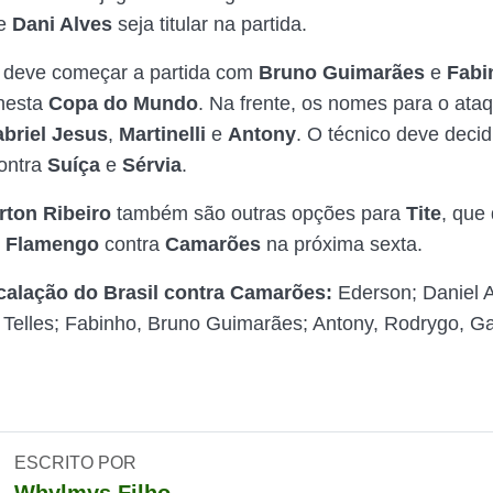
ue
Dani Alves
seja titular na partida.
deve começar a partida com
Bruno Guimarães
e
Fabi
 nesta
Copa do Mundo
. Na frente, os nomes para o ata
briel Jesus
,
Martinelli
e
Antony
. O técnico deve deci
ontra
Suíça
e
Sérvia
.
rton Ribeiro
também são outras opções para
Tite
, que
o
Flamengo
contra
Camarões
na próxima sexta.
calação do Brasil contra Camarões:
Ederson; Daniel A
 Telles; Fabinho, Bruno Guimarães; Antony, Rodrygo, Ga
ESCRITO POR