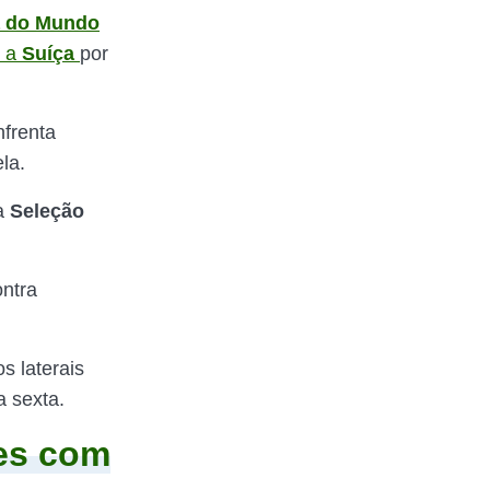
 do Mundo
u a
Suíça
por
nfrenta
la.
 a
Seleção
ontra
s laterais
a sexta.
ões com