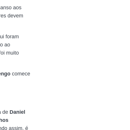
canso aos
ares devem
ui foram
ão ao
 foi muito
engo
comece
.
a de
Daniel
hos
ndo assim, é