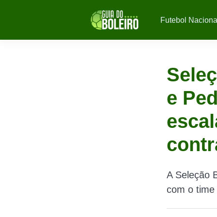
Futebol Naciona
Seleç
e Ped
escal
cont
A Seleção B
com o time 