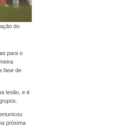
lação do
as para o
imeira
a fase de
a lesão, e é
grupos.
comunicou
na próxima