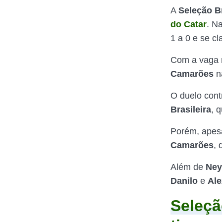
A
Seleção Br
do Catar
. N
1 a 0 e se c
Com a vaga n
Camarões
n
O duelo cont
Brasileira
, 
Porém, apes
Camarões
, 
Além de
Ney
Danilo
e
Ale
Seleçã