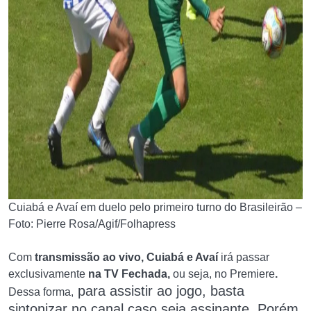
Cuiabá e Avaí em duelo pelo primeiro turno do Brasileirão –
Foto: Pierre Rosa/Agif/Folhapress
Com
transmissão ao vivo, Cuiabá e Avaí
irá passar
exclusivamente
na TV Fechada,
ou seja, no Premiere
.
para assistir a
o jogo, basta
Dessa forma,
sintonizar no canal caso seja assinante. Porém,