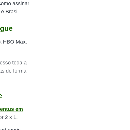
 como assinar
e Brasil.
ague
 da HBO Max,
esso toda a
as de forma
e
entus em
r 2 x 1.