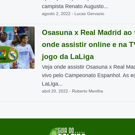
campista Renato Augusto...
agosto 2, 2022 - Lucas Gervazio
Osasuna x Real Madrid ao 
onde assistir online e na T
jogo da LaLiga
Veja onde assistir Osasuna x Real Mad
vivo pelo Campeonato Espanhol. As e
LaLiga...
abril 20, 2022 - Roberto Mentha