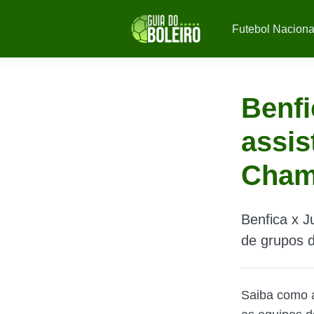
Futebol Naciona
Benfi
assis
Cham
Benfica x J
de grupos 
Saiba como as