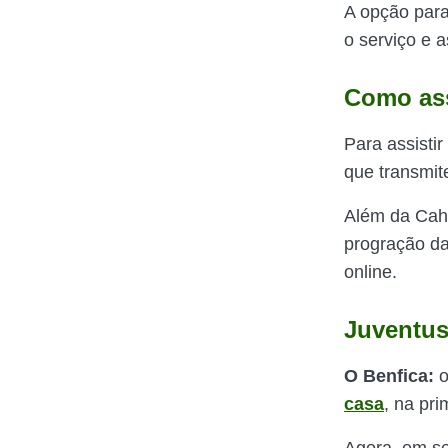
A opção para
o serviço e a
Como ass
Para assisti
que transmit
Além da Cah
progração da
online.
Juventus
O Benfica:
o
casa
, na pri