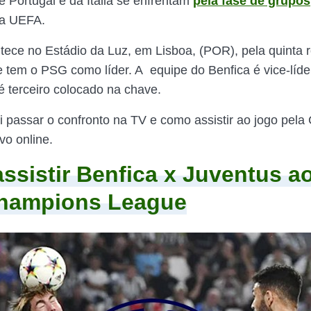
e Portugal e da Itália se enfrentam
pela fase de grupos
a UEFA.
ntece no Estádio da Luz, em Lisboa, (POR), pela quinta 
 tem o PSG como líder. A equipe do Benfica é vice-líde
 é terceiro colocado na chave.
i passar o confronto na TV e como assistir ao jogo pel
vo online.
ssistir Benfica x Juventus a
Champions League