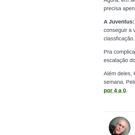
Agora, em se
precisa apen
A Juventus:
conseguir a 
classficação.
Pra complicar
escalação do
Além deles, P
semana. Pel
por 4 a 0
.