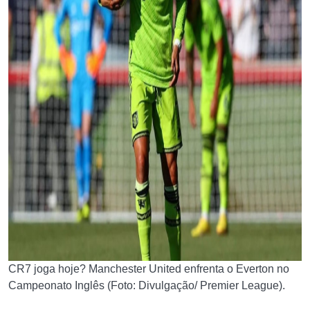
CR7 joga hoje? Manchester United enfrenta o Everton no
Campeonato Inglês (Foto: Divulgação/ Premier League).