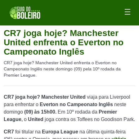
CR7 joga hoje? Manchester
United enfrenta o Everton no
Campeonato Inglês
CR7 joga hoje? Manchester United enfrenta o Everton no
Campeonato Inglês neste domingo (09) pela 10º rodada da
Premier League.
CR7 joga hoje? Manchester United
viaja para Liverpool
para enfrentar o
Everton no Campeonato Inglês
neste
domingo
(09) às 15h00.
Em 10º rodada da
Premier
League,
o
United
joga contra os Toffees no
Goodison Park.
CR7
foi titular na
Europa League
na última quinta-feira