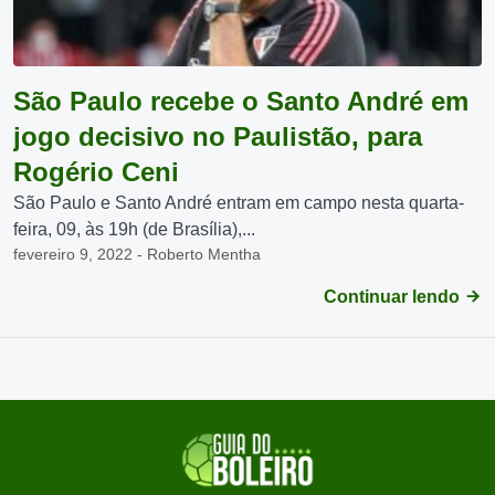
São Paulo recebe o Santo André em
jogo decisivo no Paulistão, para
Rogério Ceni
São Paulo e Santo André entram em campo nesta quarta-
feira, 09, às 19h (de Brasília),...
fevereiro 9, 2022 - Roberto Mentha
Continuar lendo