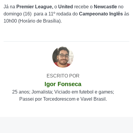
Já na
Premier League,
o
United
recebe o
Newcastle
no
domingo (16) para a 11º rodada do
Campeonato Inglês
às
10h00 (Horário de Brasília).
ESCRITO POR
Igor Fonseca
25 anos; Jornalista; Viciado em futebol e games;
Passei por Torcedorescom e Vavel Brasil.