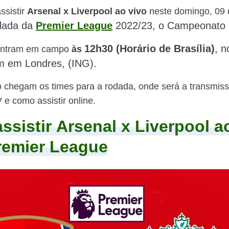
ssistir
Arsenal x Liverpool ao vivo
neste domingo, 09
odada da
Premier League
2022/23, o
Campeonato I
12h30 (Horário de Brasília)
, n
entram em campo
às
m em Londres, (ING).
 chegam os times para a rodada, onde será a transmis
 e como assistir online.
ssistir
Arsenal x Liverpool a
remier League