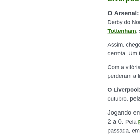
O Arsenal:
Derby do No
Tottenham
,
Assim, chego
derrota. Um t
Com a vitóri
perderam a l
O Liverpool
pel
outubro,
Jogando em 
2 a 0.
Pela
passada, em 