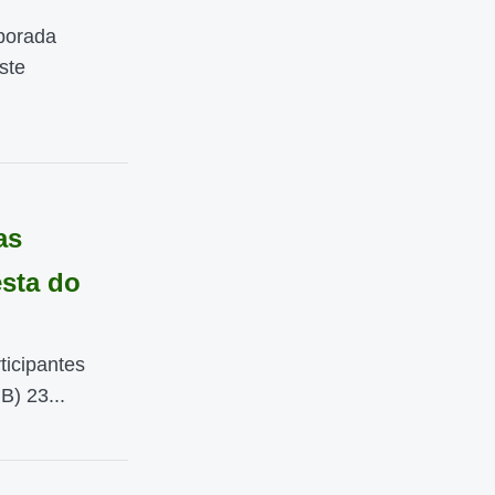
porada
ste
as
esta do
ticipantes
B) 23...