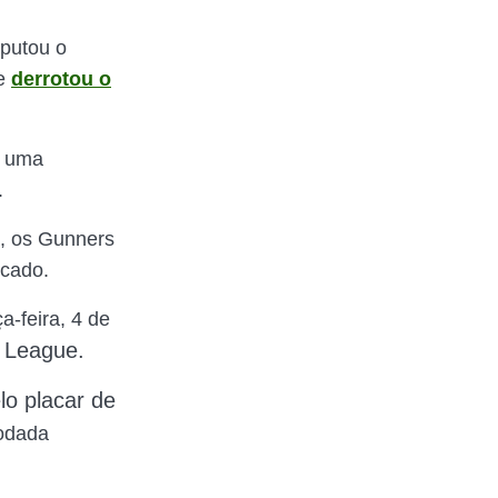
sputou o
 e
derrotou o
s uma
.
, os Gunners
ocado.
-feira, 4 de
s League.
lo placar de
odada