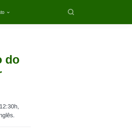
to
o do
r
 12:30h,
nglês.