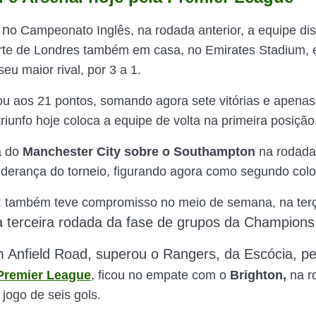
n
o Campeonato Inglês, na rodada anterior, a equipe di
rte de Londres também em casa, no Emirates Stadium,
 seu maior rival, por 3 a 1.
u aos 21 pontos, somando agora sete vitórias e apena
riunfo hoje coloca a equipe de volta na primeira posição
a do
M
anchester City sobre o Southampton
na rodada
iderança do torneio, figurando agora como segundo col
:
também teve compromisso no meio de semana, na terça
a terceira rodada da fase de grupos da Champion
Anfield Road, superou o Rangers, da Escócia, pe
Premier League
, ficou no empate com o
Brighton,
na r
jogo de seis gols.