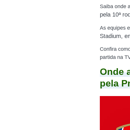
Saiba onde a
pela 10ª r
As equipes 
Stadium, e
Confira como
partida na TV
Onde a
pela P