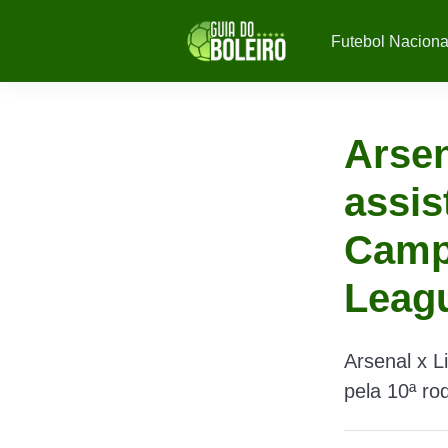
Futebol Naciona
Arsen
assis
Campe
Leag
Arsenal x L
pela 10ª r