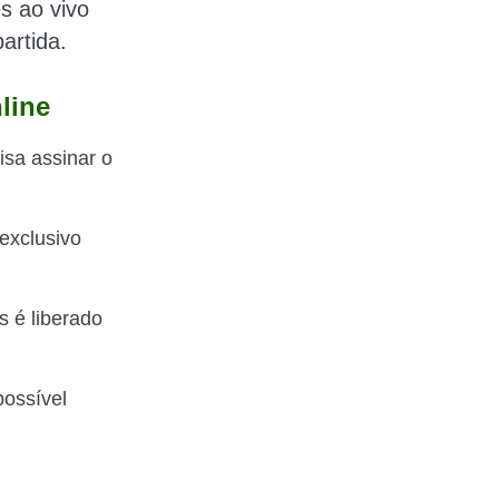
ês
ao vivo
artida.
line
isa assinar o
 exclusivo
s é liberado
possível