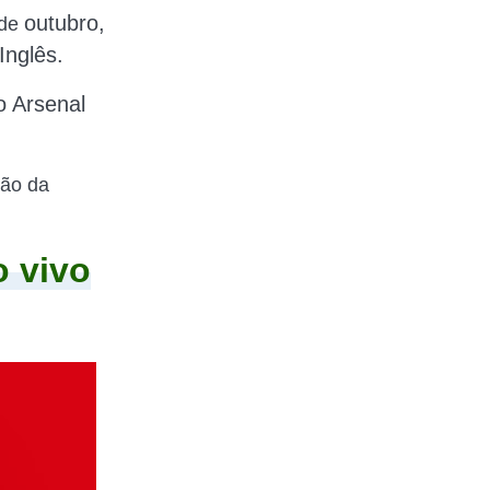
outubro,
 de
nglês.
o Arsenal
são da
o vivo