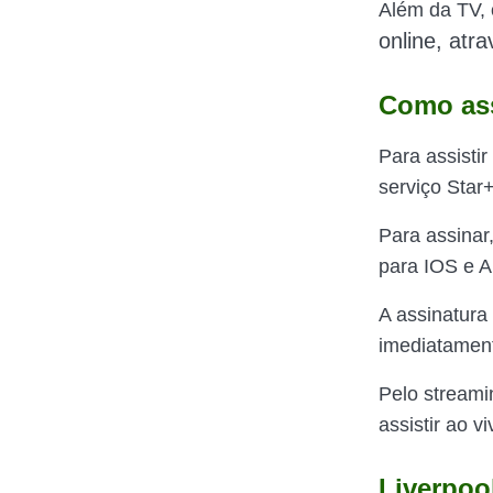
Além da TV, o
online, atr
Como ass
Para assistir
serviço Star+
Para assinar
para IOS e An
A assinatura
imediatamen
Pelo streami
assistir ao 
Liverpoo