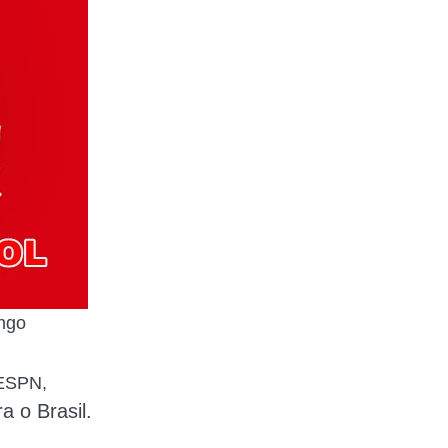
ingo
 ESPN,
a o Brasil.