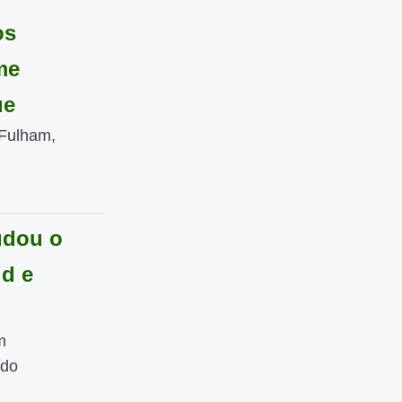
os
me
ue
 Fulham,
udou o
id e
m
ndo