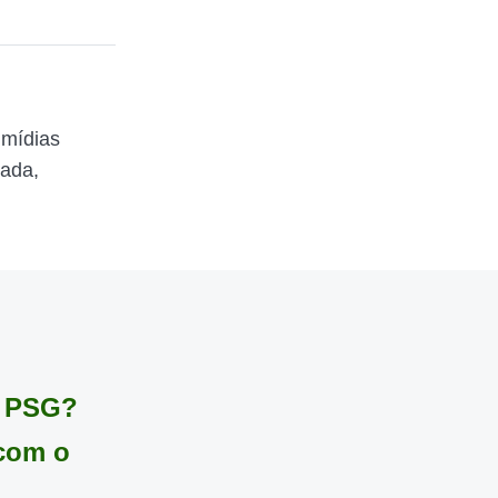
 mídias
zada,
o PSG?
com o