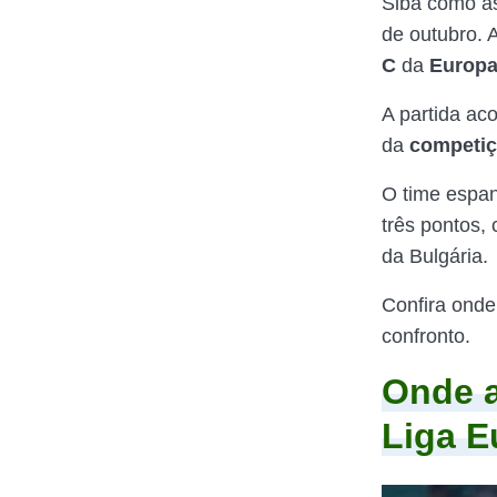
Siba como as
de outubro. 
C
da
Europa
A partida ac
da
competiç
O time espan
três pontos,
da Bulgária.
Confira onde
confronto.
Onde a
Liga E