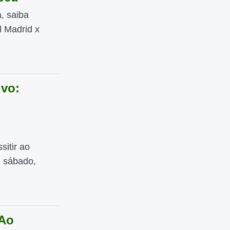
, saiba
l Madrid x
ivo:
o
sitir ao
 sábado,
 Ao