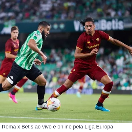
r Roma x Betis ao vivo e online pela Liga Europa