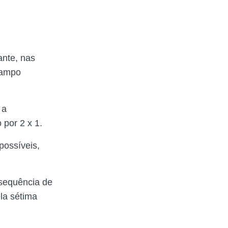
nte, nas
campo
 a
 por 2 x 1.
possíveis,
 sequência de
ela sétima