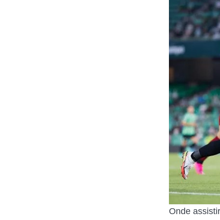
Onde assisti