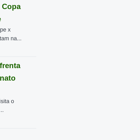
a Copa
e
ipe x
tam na...
frenta
nato
sita o
..