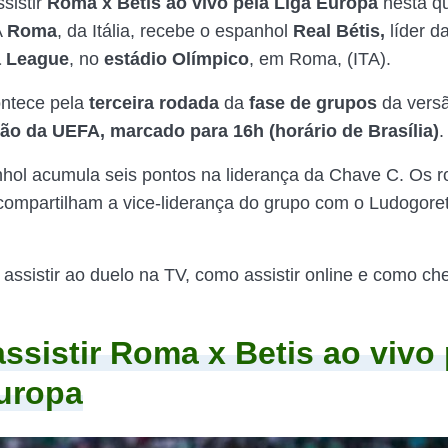
sistir
Roma x Betis ao vivo pela Liga Europa
nesta qu
A
Roma
, da Itália, recebe o espanhol
Real
Bétis,
líder d
 League
, no
estádio Olímpico
, em Roma, (ITA).
ontece pela
terceira rodada
da
fase de grupos
da vers
ão da UEFA, marcado para 16h (horário de Brasília)
.
hol acumula seis pontos na liderança da Chave C. Os 
 compartilham a vice-liderança do grupo com o Ludogore
 assistir ao duelo na TV, como assistir online e como c
ssistir Roma x Betis ao vivo 
uropa