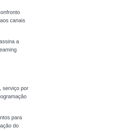
confronto
 aos canais
 assina a
reaming
 serviço por
a pogramação
ntos para
mação do