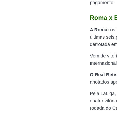
pagamento.
Roma x B
A Roma:
os 
últimas seis
derrotada em 
Vem de vitóri
Internaziona
O Real Betis
anotados apó
Pela LaLiga,
quatro vitóri
rodada do C