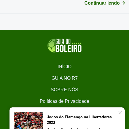
Continuar lendo
INÍCIO
GUIA NO R7
SOBRE NÓS
Políticas de Privacidade
CONTATO
Jogos do Flamengo na Libertadores
2023
Trabalhe Conosco