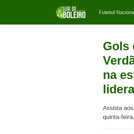
Futebol Naciona
Gols 
Verdã
na es
lider
Assista aos
quinta-feir