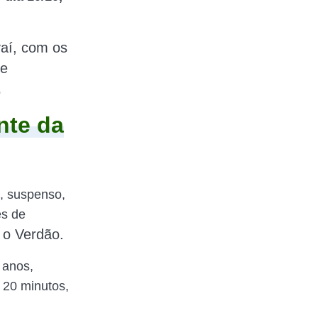
aí,
com os
be
.
nte da
o, suspenso,
es de
 o Verdão.
 anos,
 20 minutos,