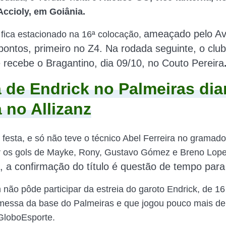
Accioly, em Goiânia.
ameaçado pelo Av
a fica estacionado na 16ª colocação,
ntos, primeiro no Z4. Na rodada seguinte, o clu
recebe o Bragantino, dia 09/10, no Couto Pereira
a de Endrick no Palmeiras dia
a no Allizanz
e festa, e só não teve o técnico Abel Ferreira no gramad
r os gols de Mayke, Rony, Gustavo Gómez e Breno Lop
, a confirmação do título é questão de tempo para
não pôde participar da estreia do garoto Endrick, de 16
omessa da base do Palmeiras e que jogou pouco mais de
 GloboEsporte.