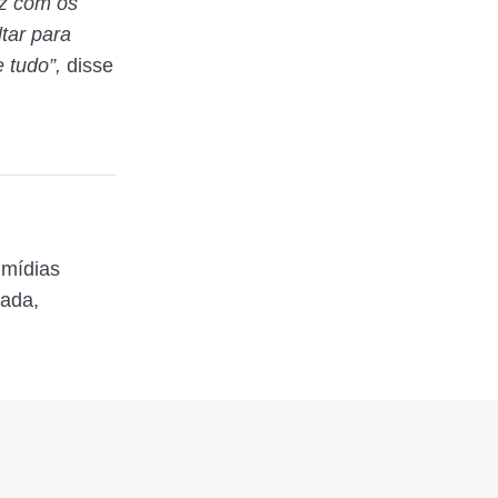
iz com os
tar para
 tudo”,
disse
 mídias
zada,