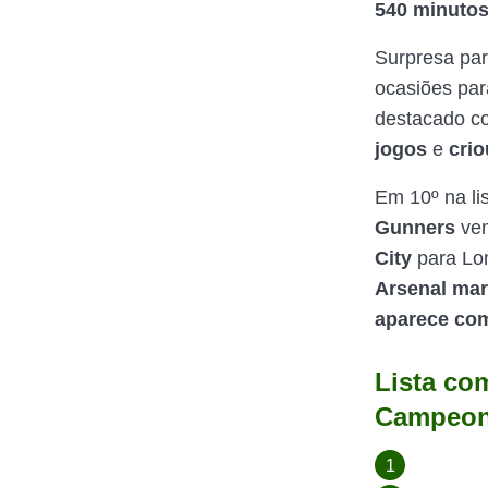
540 minutos
Surpresa par
ocasiões pa
destacado 
jogos
e
crio
Em 10º na li
Gunners
vem
City
para Lo
Arsenal mar
aparece com
Lista co
Campeon