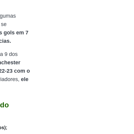
lgumas
 se
s gols em 7
cias.
a 9 dos
chester
22-23 com o
riadores,
ele
 do
s);