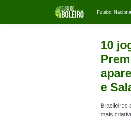
Futebol Naciona
10 jo
Premi
apar
e Sal
Brasileiros
mais criat