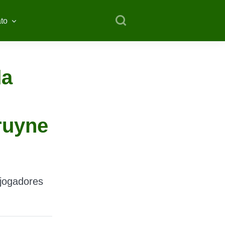
to
da
ruyne
 jogadores