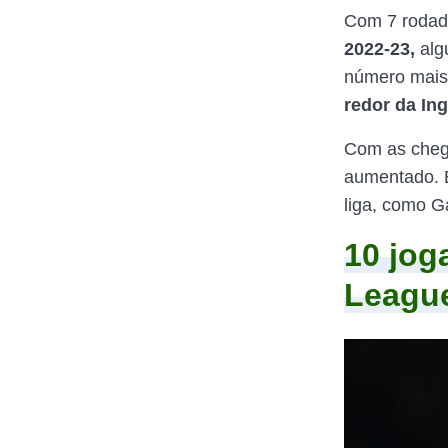
Com 7 rodad
2022-23,
alg
número mais 
redor da Ing
Com as cheg
aumentado. E
liga, como G
10 jog
League