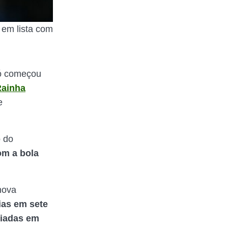
 em lista com
só começou
ainha
e
 do
om a bola
ova
ias em sete
riadas em