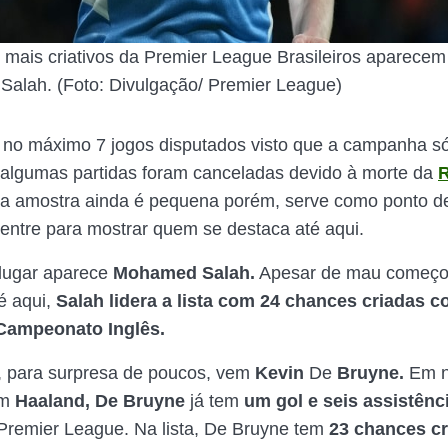
 mais criativos da Premier League Brasileiros aparecem
Salah. (Foto: Divulgação/ Premier League)
no máximo 7 jogos disputados visto que a campanha 
algumas partidas foram canceladas devido à morte da
R
 a amostra ainda é pequena porém, serve como ponto d
ntre para mostrar quem se destaca até aqui.
 lugar aparece
Mohamed Salah.
Apesar de mau começo
é aqui,
Salah lidera a lista com 24 chances criadas c
Campeonato Inglês.
 para surpresa de poucos, vem
Kevin
De
Bruyne.
Em n
om
Haaland, De
Bruyne
já tem
um gol e seis assistênc
Premier League. Na lista, De Bruyne tem
23 chances c