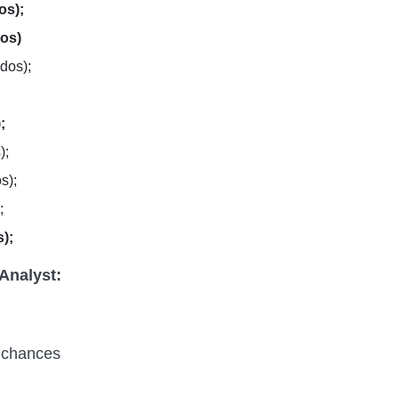
os);
dos)
dos);
;
);
s);
;
);
aAnalyst:
y chances