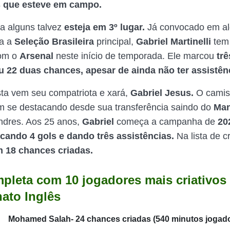
 que esteve em campo.
a alguns talvez
esteja em 3º lugar.
Já convocado em a
ra a
Seleção Brasileira
principal,
Gabriel Martinelli
tem
com o
Arsenal
neste início de temporada. Ele marcou
trê
u 22 duas chances, apesar de ainda não ter assistên
sta vem seu compatriota e xará,
Gabriel Jesus.
O camis
 se destacando desde sua transferência saindo do
Man
ndres. Aos 25 anos,
Gabriel
começa a campanha de
20
cando 4 gols e dando três assistências.
Na lista de c
 18 chances criadas.
mpleta com 10 jogadores mais criativos
ato Inglês
Mohamed Salah- 24 chances criadas (540 minutos jogado