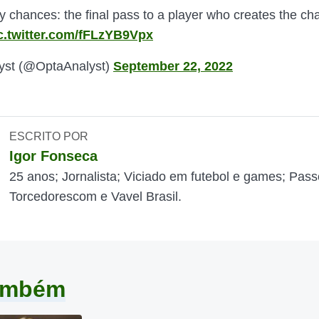
chances: the final pass to a player who creates the cha
c.twitter.com/fFLzYB9Vpx
yst (@OptaAnalyst)
September 22, 2022
ESCRITO POR
Igor Fonseca
25 anos; Jornalista; Viciado em futebol e games; Pass
Torcedorescom e Vavel Brasil.
também