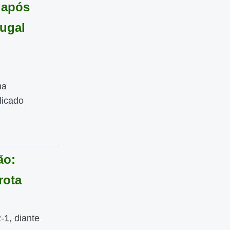
 após
tugal
ma
licado
ão:
rota
-1, diante