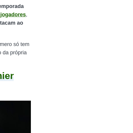
temporada
 jogadores
,
stacam ao
úmero só tem
 da própria
ier