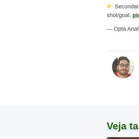
Secondary 
shot/goal.
pi
— Opta Anal
Veja 