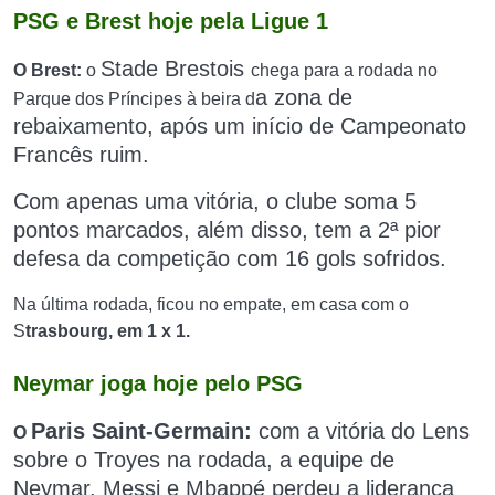
PSG e Brest hoje pela Ligue 1
Stade Brestois
O Brest:
o
chega para a rodada no
a zona de
Parque dos Príncipes à beira d
rebaixamento, a
pós um início de Campeonato
Francês ruim.
Com
apenas uma vitória
, o clube soma
5
pontos marcados
, além disso, tem a 2ª pior
defesa da competição com 16 gols sofridos.
Na última rodada, ficou no empate, em casa com o
S
trasbourg, em 1 x 1.
Neymar joga hoje pelo PSG
Paris Saint-Germain:
com a vitória do Lens
O
sobre o Troyes na rodada, a equipe de
Neymar, Messi e Mbappé perdeu
a liderança