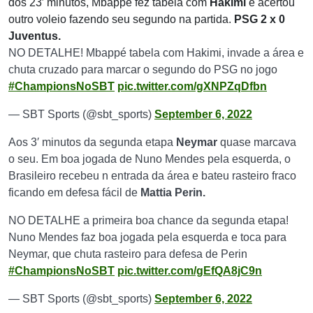
dos 23′ minutos, Mbappé fez tabela com
Hakimi
e acertou
outro voleio fazendo seu segundo na partida.
PSG 2 x 0
Juventus.
NO DETALHE! Mbappé tabela com Hakimi, invade a área e
chuta cruzado para marcar o segundo do PSG no jogo
#ChampionsNoSBT
pic.twitter.com/gXNPZqDfbn
— SBT Sports (@sbt_sports)
September 6, 2022
Aos 3′ minutos da segunda etapa
Neymar
quase marcava
o seu. Em boa jogada de Nuno Mendes pela esquerda, o
Brasileiro recebeu n entrada da área e bateu rasteiro fraco
ficando em defesa fácil de
Mattia Perin.
NO DETALHE a primeira boa chance da segunda etapa!
Nuno Mendes faz boa jogada pela esquerda e toca para
Neymar, que chuta rasteiro para defesa de Perin
#ChampionsNoSBT
pic.twitter.com/gEfQA8jC9n
— SBT Sports (@sbt_sports)
September 6, 2022