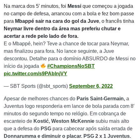
Na marca dos 5′ minutos, foi
Messi
que começou a jogada
no campo de defesa, arrancou com a bola e fez bom passe
para
Mbappé
sair na cara do gol da Juve
, o francês tinha
Neymar
livre dentro da área mas preferiu chutar e
acertar a rede pelo lado de fora.
E o Mbappé, hein? Teve a chance de tocar para Neymar,
mas finalizou para fora. No lance seguinte, a Juve
descontou. Detalhe para o domínio ABSURDO de Messi no
início da jogada
#ChampionsNoSBT
pic.twitter.com/s9PAblnjVY
— SBT Sports (@sbt_sports)
September 6, 2022
Apesar de melhores chances do
Paris Saint-Germain,
a
Juventus logo responderia em lance de bola parada com 8′
minutos do segundo tempo no relógio. Em cobrança de
escanteio de
Kostić,
Weston McKennie
subiu mais alto
que a defesa do
PSG
para cabecear após saída errada de
Donnarumma e diminuir o placar. PSG 2 x 1 Juventus.