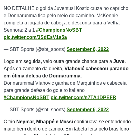
NO DETALHE o gol da Juventus! Kostic cruza no capricho,
e Donnarumma fica pelo meio do caminho. McKennie
completa a jogada de cabeça e desconta para a Velha
Senhora: 2 a 1
#ChampionsNoSBT
pic.twitter.com/3SdEsV1s5a
— SBT Sports (@sbt_sports)
September 6, 2022
Logo em seguida, veio outra grande chance para a
Juve.
Após cruzamento da direita,
Vlahović cabeceou parando
em ótima defesa de Donnarumma.
Donnarumma! Vlahovic ganha de Marquinhos e cabeceia
para grande defesa do goleiro italiano
#ChampionsNoSBT
pic.twitter.com/n7TA1DPEFR
— SBT Sports (@sbt_sports)
September 6, 2022
O trio
Neymar, Mbappé e Messi
continuava se entendendo
muito bem dentro de campo. Em tabela feita pelo brasileiro