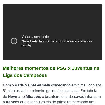
Melhores momentos de PSG x Juventus na
Liga dos Campeões
Com o
Paris Saint-Germain
começando em cima, logo aos
5′ minutos veio o primeiro gol do time da casa. Em tabela
de
Neymar
e
Mbappé,
o brasileiro deu de
cavadinha
para
o
francês
que acertou voleio de primeira marcando um