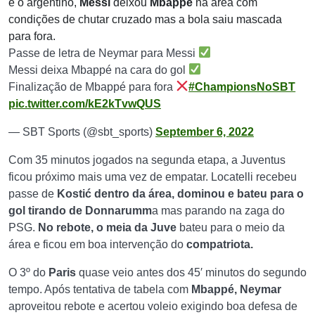
e o argentino,
Messi
deixou
Mbappé
na área com
condições de chutar cruzado mas a bola saiu mascada
para fora.
Passe de letra de Neymar para Messi
Messi deixa Mbappé na cara do gol
Finalização de Mbappé para fora
#ChampionsNoSBT
pic.twitter.com/kE2kTvwQUS
— SBT Sports (@sbt_sports)
September 6, 2022
Com 35 minutos jogados na segunda etapa, a Juventus
ficou próximo mais uma vez de empatar. Locatelli recebeu
passe de
Kostić dentro da área, dominou e bateu para o
gol tirando de Donnarumm
a mas parando na zaga do
PSG.
No rebote, o meia da Juve
bateu para o meio da
área e ficou em boa intervenção do
compatriota.
O 3º do
Paris
quase veio antes dos 45′ minutos do segundo
tempo. Após tentativa de tabela com
Mbappé, Neymar
aproveitou rebote e acertou voleio exigindo boa defesa de