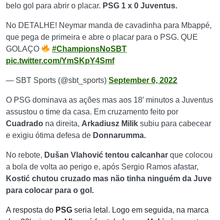
belo gol para abrir o placar.
PSG 1 x 0 Juventus.
No DETALHE! Neymar manda de cavadinha para Mbappé,
que pega de primeira e abre o placar para o PSG. QUE
GOLAÇO
#ChampionsNoSBT
pic.twitter.com/YmSKpY4Smf
— SBT Sports (@sbt_sports)
September 6, 2022
O PSG dominava as ações mas aos 18′ minutos a Juventus
assustou o time da casa. Em cruzamento feito por
Cuadrado
na direita,
Arkadiusz Milik
subiu para cabecear
e exigiu ótima defesa de
Donnarumma.
No rebote,
Dušan Vlahović tentou calcanhar
que colocou
a bola de volta ao perigo e, após Sergio Ramos afastar,
Kostić chutou cruzado mas não tinha ninguém da Juve
para colocar para o gol.
A resposta do
PSG
seria letal. Logo em seguida, na marca