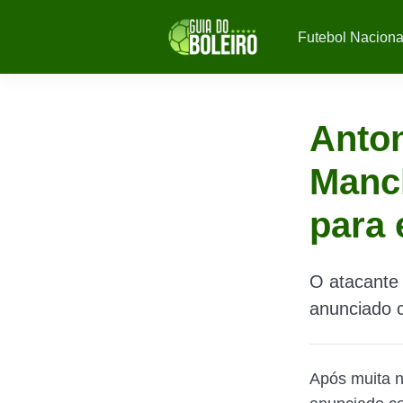
Futebol Naciona
Anton
Manch
para 
O atacante 
anunciado c
Após muita 