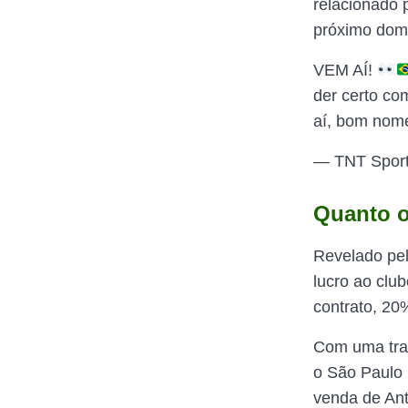
relacionado 
próximo domi
VEM AÍ!
der certo co
aí, bom no
— TNT Spor
Quanto o
Revelado pel
lucro ao club
contrato, 20
Com uma tran
o São Paulo 
venda de Ant