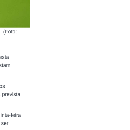
 (Foto:
esta
estam
os
 prevista
nta-feira
 ser