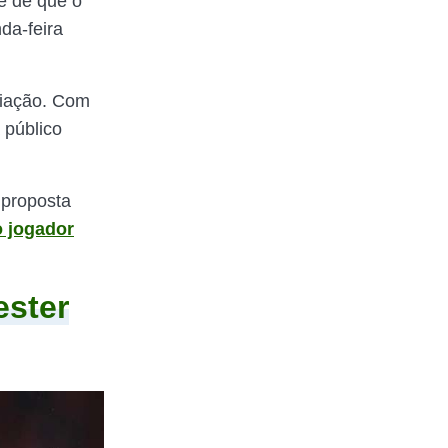
é de que o
da-feira
iação. Com
 público
 proposta
 jogador
ester