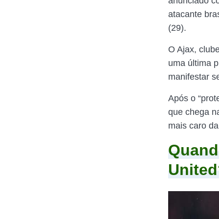
anunciado c
atacante bra
(29).
O Ajax, club
uma última p
manifestar s
Após o “prote
que chega na
mais caro da
Quando
United