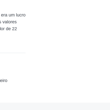
 era um lucro
s valores
dor de 22
eiro