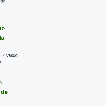
opa
ao
da
ni x Vasco
...
o
 de