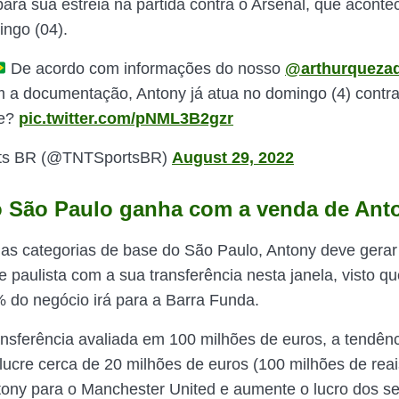
para sua estreia na partida contra o Arsenal, que aconte
ngo (04).
De acordo com informações do nosso
@arthurqueza
m a documentação, Antony já atua no domingo (4) contra
me?
pic.twitter.com/pNML3B2gzr
ts BR (@TNTSportsBR)
August 29, 2022
 São Paulo ganha com a venda de Ant
as categorias de base do São Paulo, Antony deve gera
e paulista com a sua transferência nesta janela, visto qu
% do negócio irá para a Barra Funda.
sferência avaliada em 100 milhões de euros, a tendênc
lucre cerca de 20 milhões de euros (100 milhões de rea
ony para o Manchester United e aumente o lucro dos se