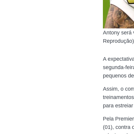
Antony será 
Reprodução)
A expectativ
segunda-fei
pequenos det
Assim, o com
treinamentos
para estreia
Pela Premier
(01), contra 