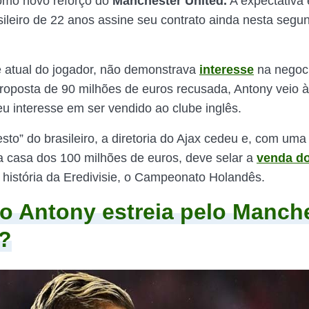
omo novo reforço do
Manchester United.
A expectativa 
sileiro de 22 anos assine seu contrato ainda nesta segun
e atual do jogador, não demonstrava
interesse
na negoc
roposta de 90 milhões de euros recusada, Antony veio à
eu interesse em ser vendido ao clube inglês.
sto” do brasileiro, a diretoria do Ajax cedeu e, com uma
 casa dos 100 milhões de euros, deve selar a
venda do
 história da Eredivisie, o Campeonato Holandês.
 Antony estreia pelo Manch
?