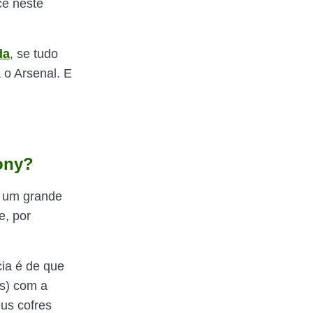
ce neste
da
, se tudo
 o Arsenal. E
ony?
r um grande
e, por
ia é de que
is) com a
us cofres