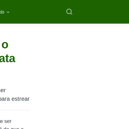
to
 o
ata
ser
para estrear
e ser