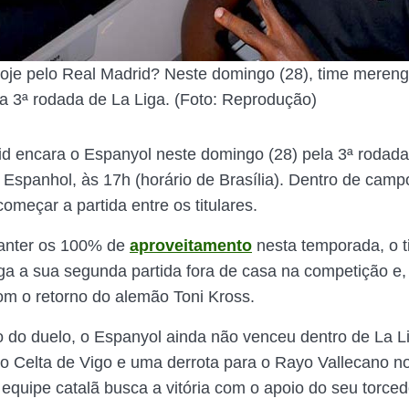
 hoje pelo Real Madrid? Neste domingo (28), time meren
a 3ª rodada de La Liga. (Foto: Reprodução)
d encara o Espanyol neste domingo (28) pela 3ª rodada
spanhol, às 17h (horário de Brasília). Dentro de campo,
começar a partida entre os titulares.
anter os 100% de
aproveitamento
nesta temporada, o 
a a sua segunda partida fora de casa na competição e,
com o retorno do alemão Toni Kross.
o do duelo, o Espanyol ainda não venceu dentro de La 
 Celta de Vigo e uma derrota para o Rayo Vallecano no
 equipe catalã busca a vitória com o apoio do seu torced