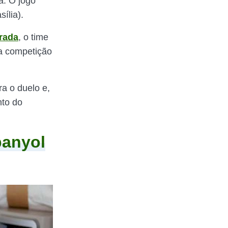
a. O jogo
ília).
rada
, o time
na competição
a o duelo e,
nto do
panyol