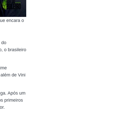
gue encara o
 do
 o brasileiro
time
 além de Vini
Liga. Após um
s primeiros
or.