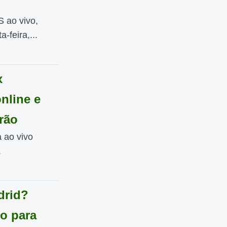
 ao vivo,
-feira,...
x
online e
irão
a ao vivo
.
drid?
o para