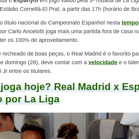
ita o
Espanyol
em jogo válido pela 3ª rodada de La Lig
stádio Cornellà-El Prat, a partir das 17h (horário de Bras
o título nacional do Campeonato Espanhol nesta
tempo
r Carlo Ancelotti joga mais uma partida fora de casa 
ter os 100% de aproveitamento.
recheado de boas peças, o Real Madrid é o favorito par
te domingo (28), deve contar com a
velocidade
e o tale
i Jr entre os titulares.
r joga hoje? Real Madrid x Es
o por La Liga