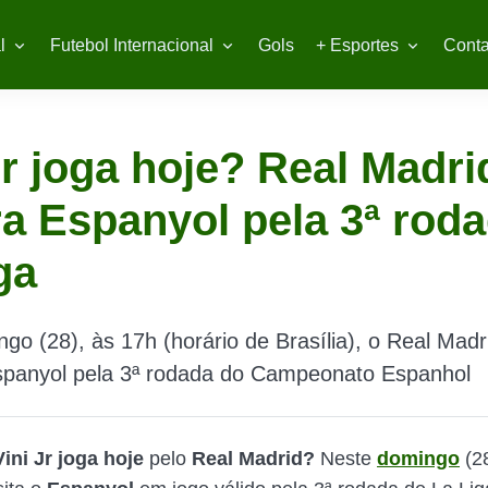
l
Futebol Internacional
Gols
+ Esportes
Conta
Jr joga hoje? Real Madri
a Espanyol pela 3ª rod
ga
go (28), às 17h (horário de Brasília), o Real Madri
spanyol pela 3ª rodada do Campeonato Espanhol
Vini Jr joga hoje
pelo
Real Madrid?
Neste
domingo
(28