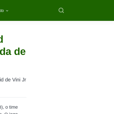
to
d
ada de
d de Vini Jr
), o time