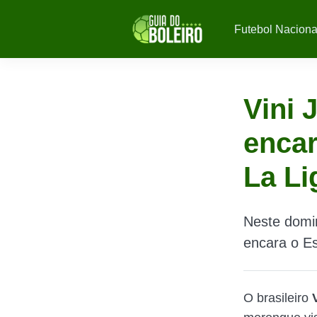
Futebol Naciona
Vini 
encar
La Li
Neste domin
encara o E
O brasileiro