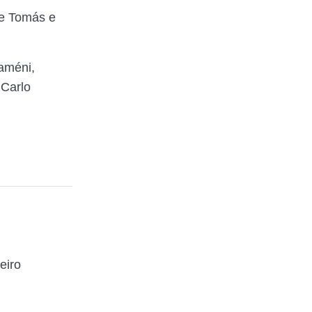
de Tomás e
uaméni,
Carlo
eiro