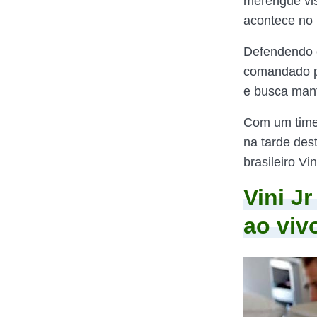
merengue vis
acontece no E
Defendendo 
comandado po
e busca man
Com um time 
na tarde des
brasileiro Vin
Vini J
ao viv