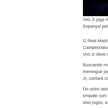
Vini Jr joga
Espanyol pel
O Real Madri
Campeonato E
Vini Jr deve 
Buscando m
merengue jog
Jr, contará 
Do outro lad
empate com o
dois jogos, a