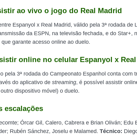
istir ao vivo o jogo do Real Madrid
entre Espanyol x Real Madrid, válido pela 3ª rodada de L
ansmissão da ESPN, na televisão fechada, e do Star+, n
g
que garante acesso online ao duelo.
istir online no celular Espanyol x Rea
do pela 3ª rodada do Campeonato Espanhol conta com 
ravés do aplicativo de
streaming
, é possível assistir onli
outro dispositivo móvel) o duelo.
s escalações
comte; Órcar Gil, Calero, Cabrera e Brian Oliván; Edu E
der; Rubén Sánchez, Joselu e Malamed.
Técnico:
Diego