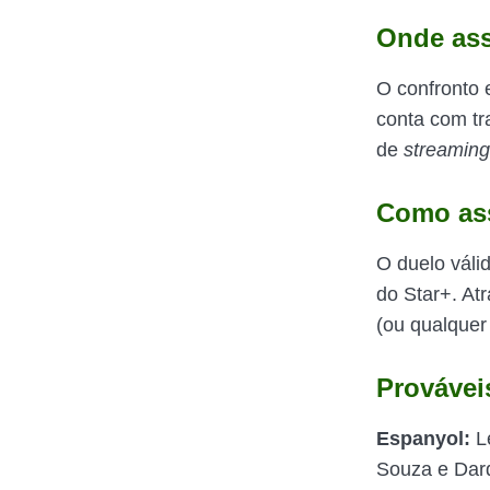
Onde ass
O confronto 
conta com tr
de
streamin
Como ass
O duelo váli
do Star+. At
(ou qualquer 
Provávei
Espanyol:
Le
Souza e Dar