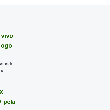
 vivo:
 jogo
 sábado,
ne...
 X
V pela