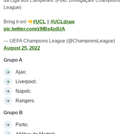
da Liga dos Campeões. (Foto: Divulgação/ Champions
League)
Bring it on!
#UCL
||
#UCLdraw
pic.twitter.com/z9IBs4zdUA
— UEFA Champions League (@ChampionsLeague)
August 25, 2022
Grupo A
Ajax;
Liverpool;
Napoli;
Rangers.
Grupo B
Porto;