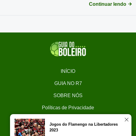
Continuar lendo
INÍCIO
GUIA NO R7
SOBRE NÓS
Políticas de Privacidade
CONTATO
Jogos do Flamengo na Libertadores
2023
Trabalhe Conosco