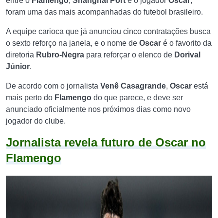
entre o
Flamengo
,
Shanghai Port
e o jogador
Oscar
,
foram uma das mais acompanhadas do futebol brasileiro.
A equipe carioca que já anunciou cinco contratações busca
o sexto reforço na janela, e o nome de
Oscar
é o favorito da
diretoria
Rubro-Negra
para reforçar o elenco de
Dorival
Júnior
.
De acordo com o jornalista
Venê Casagrande
,
Oscar
está
mais perto do
Flamengo
do que parece, e deve ser
anunciado oficialmente nos próximos dias como novo
jogador do clube.
Jornalista revela futuro de Oscar no
Flamengo