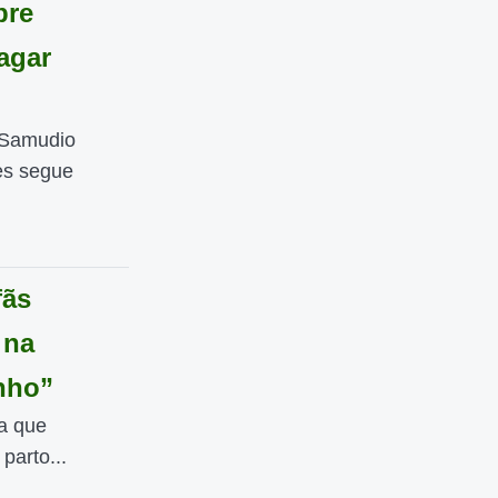
bre
agar
 Samudio
es segue
fãs
 na
nho”
ta que
parto...