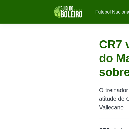
Futebol Naciona
CR7 v
do Ma
sobre
O treinador
atitude de 
Vallecano