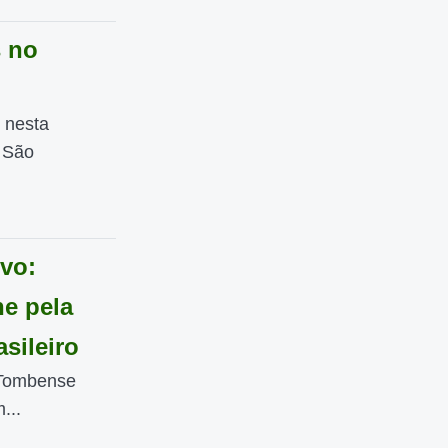
s no
 nesta
m São
vo:
ne pela
sileiro
a Tombense
...