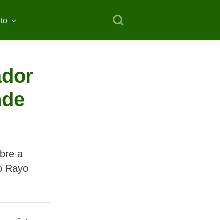
to
ador
nde
bre a
 o Rayo