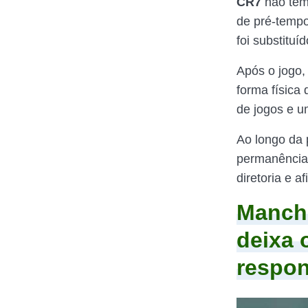
CR7
não tem 
de pré-tempo
foi substituí
Após o jogo,
forma física
de jogos e u
Ao longo da
permanência 
diretoria e a
Manche
deixa 
respo