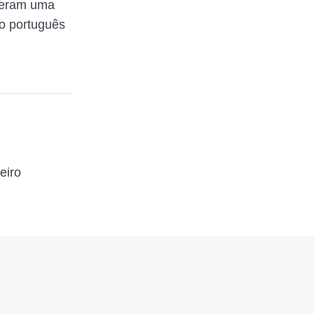
izeram uma
o português
eiro