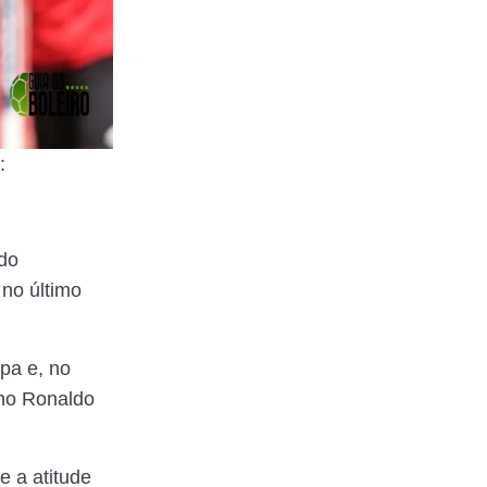
:
do
no último
pa e, no
iano Ronaldo
e a atitude