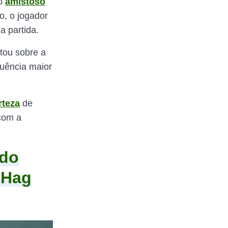
no
amistoso
o, o jogador
da partida.
tou sobre a
quência maior
rteza
de
 com a
ldo
n Hag