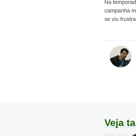
Na temporada
campanha me
se viu frustr
Veja 