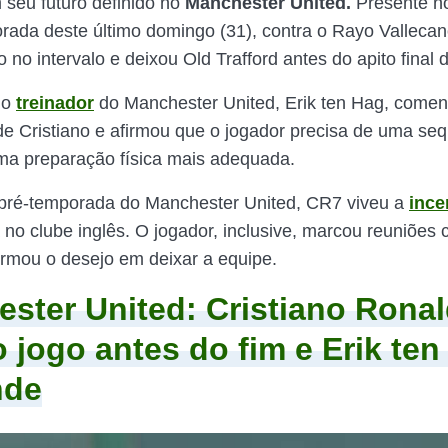
seu futuro definido no
Manchester United.
Presente 
rada deste último domingo (31), contra o Rayo Vallecan
do no intervalo e deixou Old Trafford antes do apito final 
 o
treinador
do Manchester United, Erik ten Hag, comen
 de Cristiano e afirmou que o jogador precisa de uma se
ma preparação física mais adequada.
 pré-temporada do Manchester United, CR7 viveu a
ince
no clube inglês. O jogador, inclusive, marcou reuniões
firmou o desejo em deixar a equipe.
ster United: Cristiano Rona
o jogo antes do fim e Erik te
nde