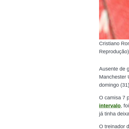
Cristiano Ro
Reprodução)
Ausente de g
Manchester U
domingo (31)
O camisa 7 p
intervalo
, f
já tinha deix
O treinador 