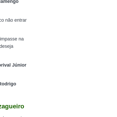
lamengo
co não entrar
impasse na
deseja
rival Júnior
Rodrigo
zagueiro