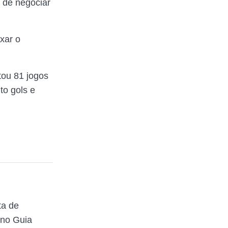
e de negociar
xar o
tou 81 jogos
to gols e
ta de
 no Guia