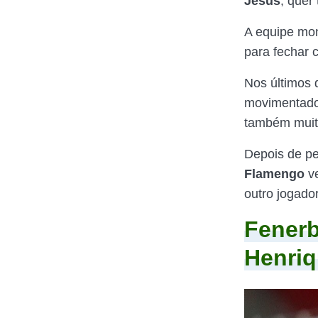
Jesus
, quer
A equipe mon
para fechar 
Nos últimos 
movimentado 
também muit
Depois de p
Flamengo
v
outro jogado
Fenerb
Henri