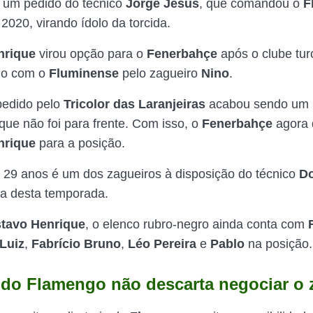
 um pedido do técnico
Jorge Jesus
, que comandou o
F
 2020, virando ídolo da torcida.
nrique
virou opção para o
Fenerbahçe
após o clube tur
do com o
Fluminense
pelo zagueiro
Nino
.
 pedido pelo
Tricolor das Laranjeiras
acabou sendo um 
que não foi para frente. Com isso, o
Fenerbahçe
agora 
nrique
para a posição.
 29 anos é um dos zagueiros à disposição do técnico
Do
ta desta temporada.
tavo Henrique
, o elenco rubro-negro ainda conta com
Luiz
,
Fabrício Bruno
,
Léo Pereira
e
Pablo
na posição.
a do Flamengo não descarta negociar o 