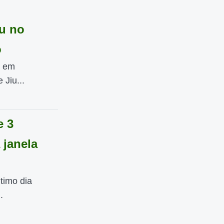
su no
o
, em
 Jiu...
e 3
 janela
ltimo dia
.