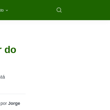
to
r do
stá
 por
Jorge