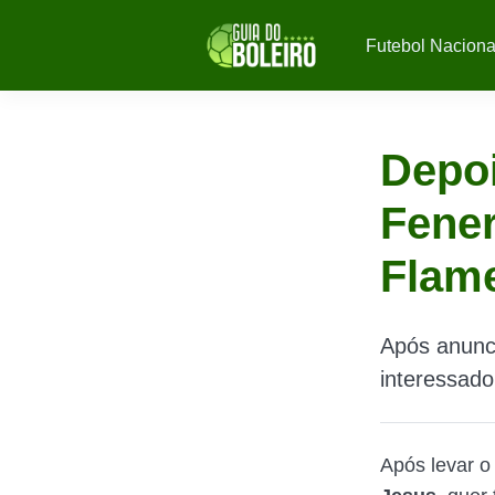
Futebol Naciona
Depoi
Fener
Flam
Após anunci
interessad
Após levar o