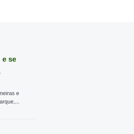
 e se
a
lmeiras e
rque,...
e