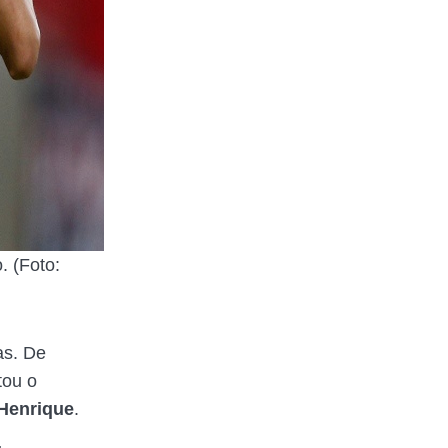
. (Foto:
as. De
tou o
Henrique
.