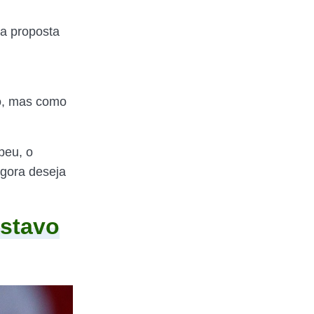
ma proposta
do, mas como
peu, o
agora deseja
ustavo