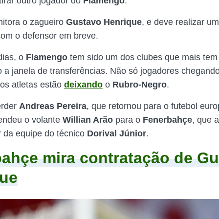
 tirar outro jogador do
Flamengo
.
itora o zagueiro
Gustavo Henrique
, e deve realizar u
com o defensor em breve.
dias, o
Flamengo
tem sido um dos clubes que mais tem
a janela de transferências. Não só jogadores chegan
os atletas estão
deixando
o
Rubro-Negro
.
erder
Andreas Pereira
, que retornou para o futebol euro
endeu o volante
Willian Arão
para o
Fenerbahçe
, que 
r da equipe do técnico
Dorival Júnior
.
ahçe mira contratação de G
que