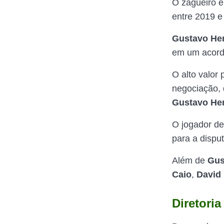
O zagueiro é
entre 2019 e
Gustavo He
em um acor
O alto valor
negociação, 
Gustavo He
O jogador de
para a dispu
Além de
Gus
Caio
,
David 
Diretori