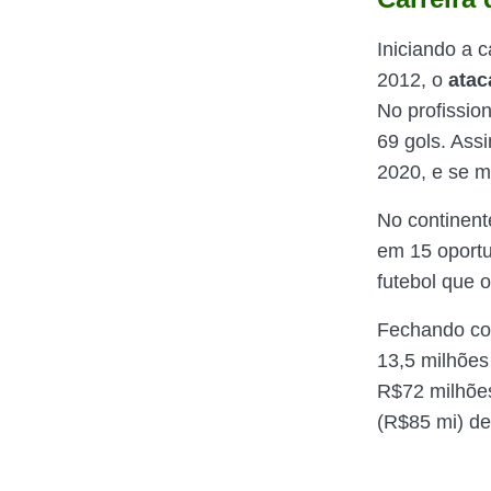
Iniciando a 
2012, o
atac
No profissio
69 gols. Ass
2020, e se m
No continent
em 15 oportu
futebol que o
Fechando con
13,5 milhões
R$72 milhões
(R$85 mi) de