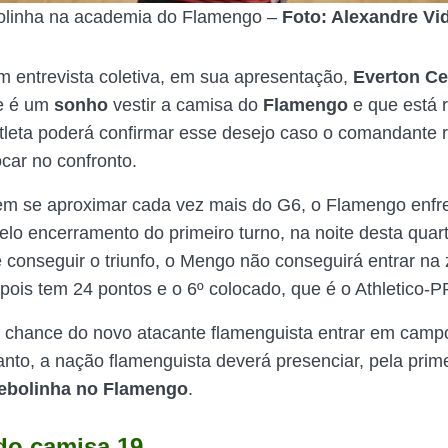
olinha na academia do Flamengo –
Foto: Alexandre Vi
m entrevista coletiva, em sua apresentação,
Everton Ce
ue é um
sonho
vestir a camisa do
Flamengo
e que está r
tleta poderá confirmar esse desejo caso o comandante 
ocar no confronto.
m se aproximar cada vez mais do G6, o Flamengo enfre
lo encerramento do primeiro turno, na noite desta quarta
 conseguir o triunfo, o Mengo não conseguirá entrar na 
 pois tem 24 pontos e o 6º colocado, que é o Athletico-P
a chance do novo atacante flamenguista entrar em camp
anto, a nação flamenguista deverá presenciar, pela prime
ebolinha no Flamengo
.
 do camisa 19