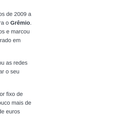
os de 2009 a
ra o
Grêmio
.
os e marcou
prado em
ou as redes
ar o seu
or fixo de
ouco mais de
de euros