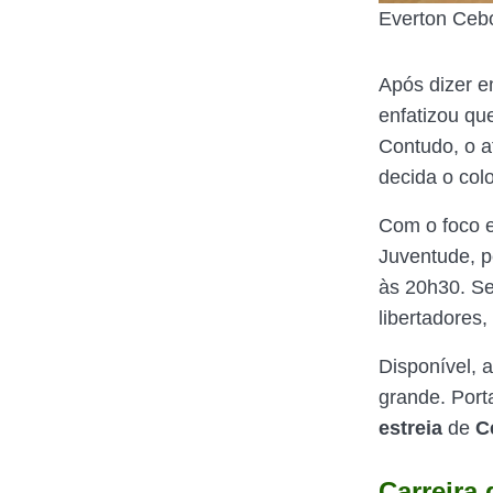
Everton Ceb
Após dizer e
enfatizou q
Contudo, o a
decida o col
Com o foco e
Juventude, pe
às 20h30. Se
libertadores,
Disponível, 
grande. Port
estreia
de
C
Carreira