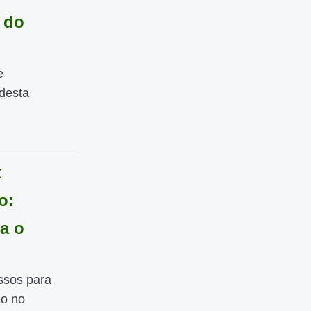
 do
e
desta
x
o:
a o
ssos para
ão no