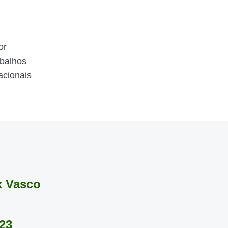
or
abalhos
acionais
x Vasco
23