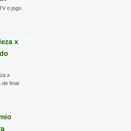
 TV o jogo
leza x
 do
eza x
 de final
êmio
ra