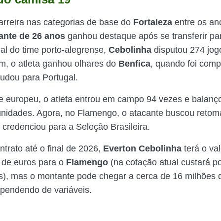
carreira nas categorias de base do
Fortaleza
entre os an
ante
de 26 anos
ganhou destaque após se transferir pa
nal do time porto-alegrense,
Cebolinha
disputou 274 jog
im, o atleta ganhou olhares do
Benfica
, quando foi com
udou para Portugal.
e europeu, o atleta entrou em campo 94 vezes e balanç
nidades. Agora, no Flamengo, o atacante buscou retom
 credenciou para a Seleção Brasileira.
trato até o final de 2026,
Everton Cebolinha
terá o val
 de euros para o
Flamengo
(na cotação atual custará p
), mas o montante pode chegar a cerca de 16 milhões 
pendendo de variáveis.