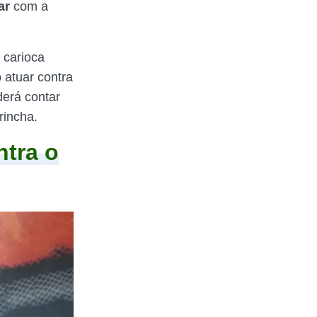
ar
com a
 carioca
 atuar contra
derá contar
rincha.
ntra o