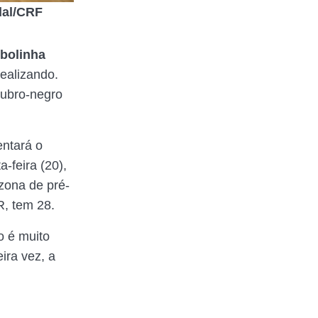
dal/CRF
bolinha
ealizando.
rubro-negro
ntará o
-feira (20),
zona de pré-
R, tem 28.
o é muito
ira vez, a