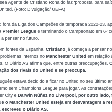
ea Agente de Cristiano Ronaldo faz ‘proposta’ para saí
nited. (Foto: Divulgação/ UEFA)
d fora da Liga dos Campeões da temporada 2022-23, a
na
Premier League
e terminando o Campeonato em 6º c
a pensar no futuro.
om fontes da Espanha,
Cristiano
já começa a pensar no 
 problemas internos no
Manchester United
em relação à
as. O Diário AS afirma que, entre outras preocupações,
C
ção dos rivais do United e se preocupa.
tuguês estava decidido a ficar no United no seu último a
esmo sem Champions League para jogar. As contrataçõe
er City e
Darwin Núñez no Liverpool, por outro lado,
e o Manchester United esteja em desvantagem a re
, escreveu o Diário AS.