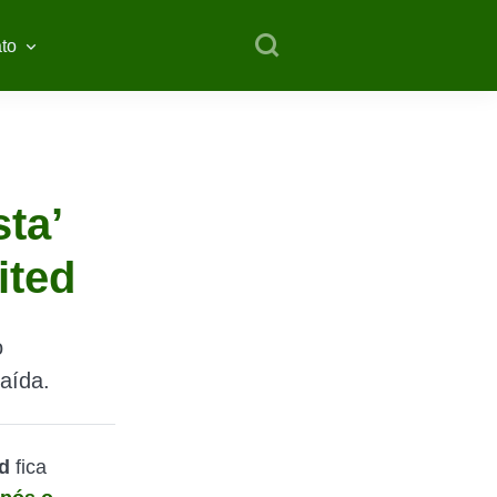
to
ta’
ited
o
aída.
d
fica