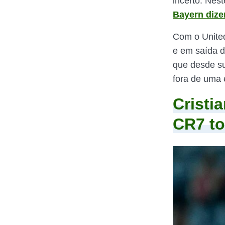
incerto. Nes
Bayern dize
Com o Unite
e em saída d
que desde su
fora de uma 
Cristi
CR7 to