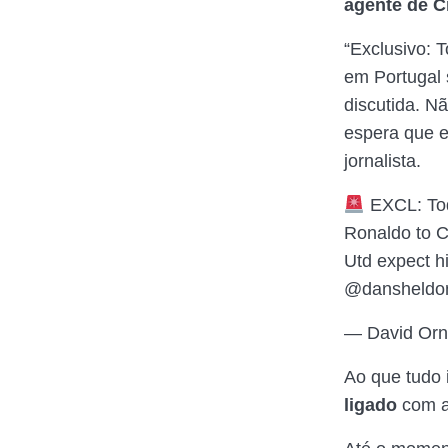
agente de C
“Exclusivo: 
em Portugal 
discutida. N
espera que e
jornalista.
EXCL: Tod
Ronaldo to C
Utd expect h
@dansheldon
— David Orn
Ao que tudo 
ligado
com 