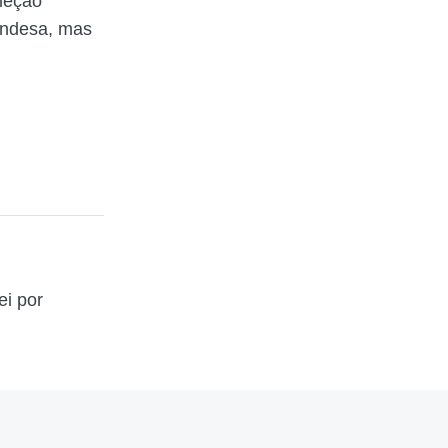
leção
landesa, mas
ei por