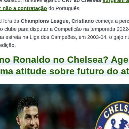
te sábado, rumores ligando
CR7 ao Chelsea
surgiram 
r não a contratação
do Português.
d fora da
Champions League, Cristiano
começa a pens
o clube para disputar a Competição na temporada 2022-
a estreia na Liga dos Campeões, em 2003-04, o gajo n
edição.
ano Ronaldo no Chelsea? Age
ma atitude sobre futuro do a