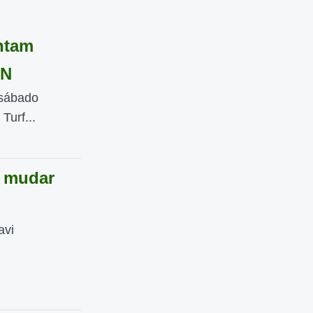
entam
ZN
 sábado
Turf...
u mudar
avi