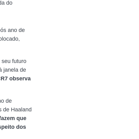
da do
pós ano de
olocado,
seu futuro
 janela de
R7 observa
no de
s de Haaland
 fazem que
speito dos