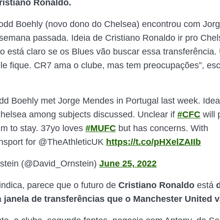
ristiano Ronaldo.
Todd Boehly (novo dono do Chelsea) encontrou com Jo
semana passada. Ideia de Cristiano Ronaldo ir pro Chel
ão está claro se os Blues vão buscar essa transferência.
le fique. CR7 ama o clube, mas tem preocupações”, es
d Boehly met Jorge Mendes in Portugal last week. Idea 
helsea among subjects discussed. Unclear if
#CFC
will
im to stay. 37yo loves
#MUFC
but has concerns. With
sport for @TheAthleticUK
https://t.co/pHXelZAIIb
stein (@David_Ornstein)
June 25, 2022
indica, parece que o futuro de
Cristiano Ronaldo
está
a
janela de transferências que o Manchester United va