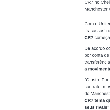
CR7 no Chels
Manchester U
Com o Unite
‘fracassos’ 
CR7
começa 
De acordo c
por conta de
transferênci
a movimenta
“O astro Por
contrato, m
do Manchest
CR7 tema qu
seus rivais”