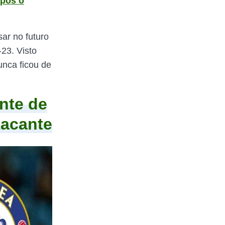
após o
ar no futuro
23. Visto
unca ficou de
nte de
tacante