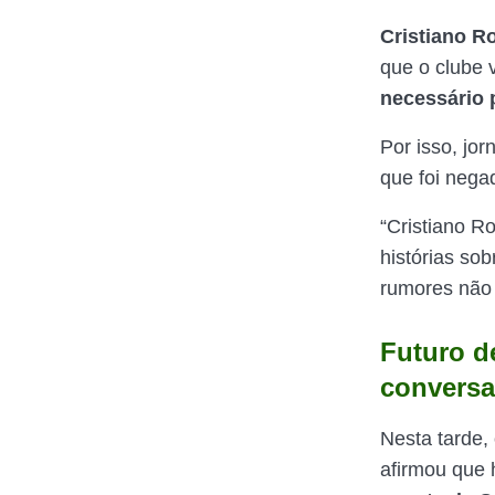
Cristiano R
que o clube 
necessário 
Por isso, jo
que foi nega
“Cristiano R
histórias so
rumores não 
Futuro d
conversa
Nesta tarde, 
afirmou que