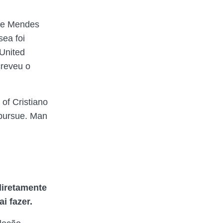
rge Mendes
sea foi
 United
creveu o
of Cristiano
 pursue. Man
diretamente
i fazer.