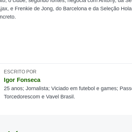
o, o clube, segundo fontes, negocia com Antony, da Se
 Ajax, e Frenkie de Jong, do Barcelona e da Seleção Ho
ncreto.
ESCRITO POR
Igor Fonseca
25 anos; Jornalista; Viciado em futebol e games; Pass
Torcedorescom e Vavel Brasil.