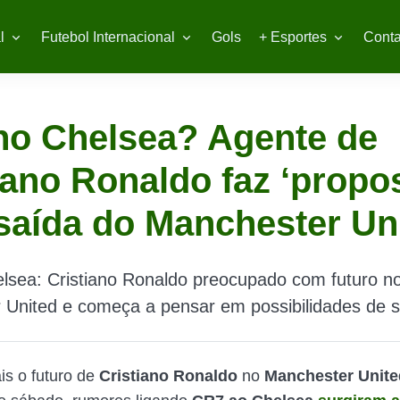
l
Futebol Internacional
Gols
+ Esportes
Conta
no Chelsea? Agente de
iano Ronaldo faz ‘propos
saída do Manchester Un
lsea: Cristiano Ronaldo preocupado com futuro n
 United e começa a pensar em possibilidades de s
s o futuro de
Cristiano Ronaldo
no
Manchester Unite