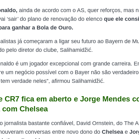
onaldo,
ainda de acordo com o AS, quer reforços, mas 
vai ‘sair’ do plano de renovação do elenco
que ele cons
para ganhar a Bola de Ouro.
rnalistas já começaram a ligar seu futuro ao Bayern de M
do pelo diretor do clube,
Salihamidžić.
onaldo é um jogador excepcional com grande carreira. En
bre um negócio possível com o Bayer não são verdadeir
tem verdade neles”, afirmou
Salihamidžić.
e CR7 fica em aberto e Jorge Mendes 
 com Chelsea
o jornalista bastante confiável, David Ornstein, do
The At
 houveram conversas entre novo dono do
Chelsea
e
Jor