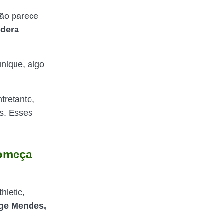
não parece
idera
unique, algo
tretanto,
os. Esses
começa
hletic,
ge Mendes,