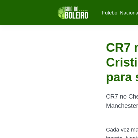
Futebol Naciona
CR7 
Crist
para 
CR7 no Che
Manchester
Cada vez mai