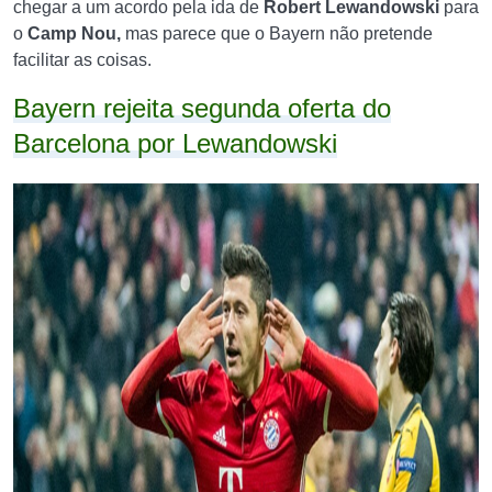
chegar a um acordo pela ida de
Robert Lewandowski
para
o
Camp Nou,
mas parece que o Bayern não pretende
facilitar as coisas.
Bayern rejeita segunda oferta do
Barcelona por Lewandowski