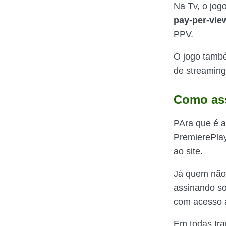
Na Tv, o jog
pay-per-vie
PPV.
O jogo também
de streaming,
Como ass
PAra que é a
PremierePlay
ao site.
Já quem não 
assinando so
com acesso a
Em todas tra