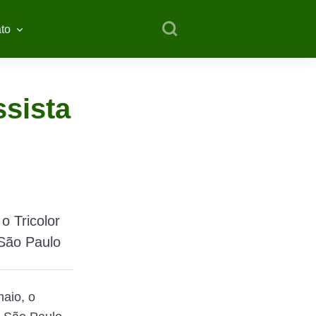
to
ssista
o Tricolor
 São Paulo
aio, o