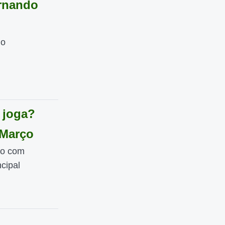
ernando
 o
 joga?
 Março
do com
cipal