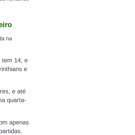
eiro
da na
e tem 14, e
inthians e
res, e até
ima quarta-
Com apenas
partidas.