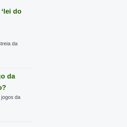
‘lei do
treia da
go da
o?
e jogos da