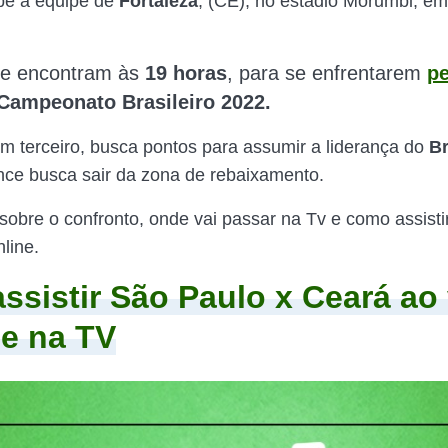
ebe a equipe de
Fortaleza
, (CE), no estádio Morumbi, e
se encontram às
19 horas
,
para
se enfrentarem
pe
Campeonato Brasileiro 2022.
m terceiro, busca pontos para assumir a liderança do
Br
nce busca sair da zona de rebaixamento.
 sobre o confronto, onde vai passar na Tv e como assisti
nline.
ssistir São Paulo x Ceará ao
 e na TV