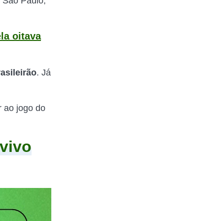
m São Paulo,
la oitava
asileirão
. Já
r ao jogo do
 vivo