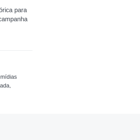
órica para
r campanha
 mídias
zada,