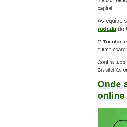
Tricolor rec
capital.
As equipe 
rodada
do
O
Tricolor,
e
o time ceare
Confira tudo
Brasileirão o
Onde a
online