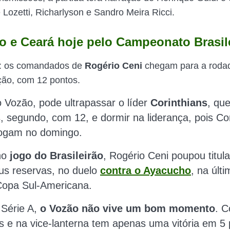
 Lozetti, Richarlyson e Sandro Meira Ricci.
o e Ceará hoje pelo Campeonato Brasil
: os comandados de
Rogério Ceni
chegam para a roda
ição, com 12 pontos.
 Vozão, pode ultrapassar o líder
Corinthians
, qu
, segundo, com 12, e dormir na liderança, pois
Cor
jogam no domingo.
no
jogo do Brasileirão
, Rogério Ceni poupou titula
us reservas, no duelo
contra o Ayacucho
, na últ
 Copa Sul-Americana
.
 Série A,
o Vozão não vive um bom momento
. 
s e na vice-lanterna tem apenas uma vitória em 5 