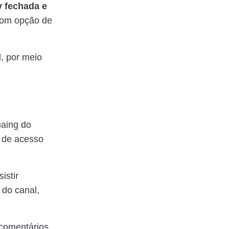
v fechada e
 com opção de
l, por meio
maing do
n de acesso
istir
 do canal,
 comentários