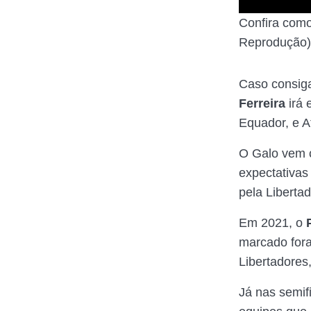
Confira como
Reprodução)
Caso consig
Ferreira
irá 
Equador, e At
O Galo vem c
expectativas
pela Liberta
Em 2021, o
marcado fora
Libertadores,
Já nas semif