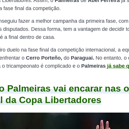
a Libertadores. Assim, o
Palmeiras
de
Abel Ferreira
já 
a fase final da competição.
seguiu fazer a melhor campanha da primeira fase, com s
s disputados. Dessa forma, tem a vantagem de decidir t
é a final dentro de casa.
ro duelo na fase final da competição internacional, a eq
 enfrentar o
Cerro
Porteño,
do
Paraguai.
No entanto, o
a o tricampeonato é complicado e o
Palmeiras
já sabe 
 Palmeiras vai encarar nas o
al da Copa Libertadores