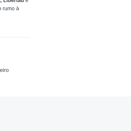
, Libertad
e
ro rumo à
eiro