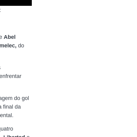
:
de
Abel
melec,
do
s
enfrentar
agem do gol
 final da
ental.
quatro