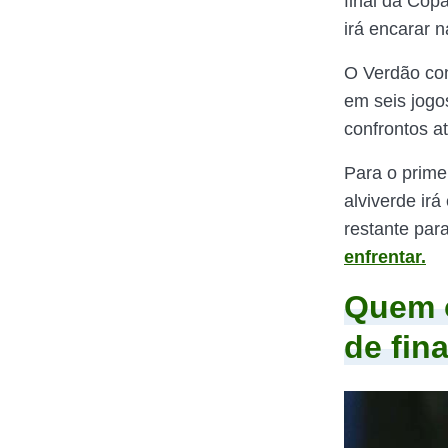
final da Cop
irá encarar n
O Verdão con
em seis jogo
confrontos at
Para o primei
alviverde irá
restante par
enfrentar.
Quem o
de fin