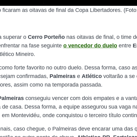
 ficaram as oitavas de final da Copa Libertadores. (Foto
a superar o
Cerro Porteño
nas oitavas de final, o time 
enfrentar na fase seguinte
o vencedor do duelo
entre
E
lético Mineiro.
omo forte favorito no outro duelo. Dessa forma, caso a
 sejam confirmadas,
Palmeiras
e
Atlético
voltarão a se 
dores, assim como na temporada passada.
Palmeiras
conseguiu vencer com dois empates e a vant
 de casa. Dessa forma, a equipe assegurou sua vaga na
 em Montevidéu, onde conquistou o terceiro título contin
inais, caso chegue, o Palmeiras deve encarar uma das 