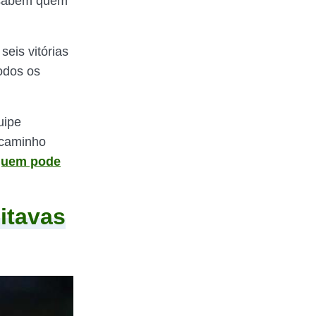
sabem quem
eis vitórias
odos os
uipe
 caminho
quem pode
itavas