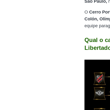
São Paulo,
n
O
Cerro Por
Colón, Olím
equipe parag
Qual o c
Libertad