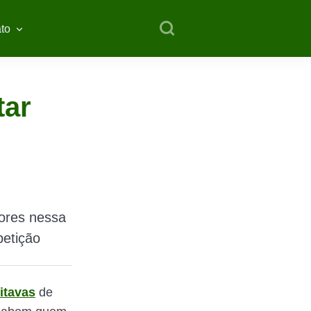
to
tar
dores nessa
petição
itavas
de