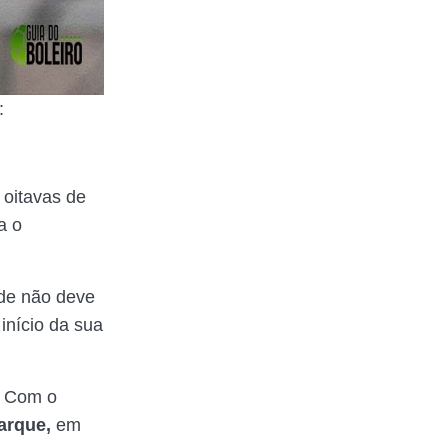
:
 oitavas de
a o
rde não deve
início da sua
. Com o
arque,
em