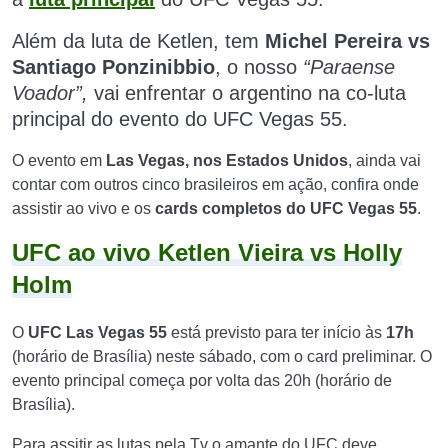
Além da luta de Ketlen, tem
Michel Pereira vs
S
antiago Ponzinibbio
, o
nosso
“Paraense
Voador”,
vai enfrentar o argentino na co-luta
principal do evento do UFC Vegas 55.
O evento em
Las Vegas, nos Estados Unidos
, ainda vai
contar com outros cinco brasileiros em ação, confira onde
assistir ao vivo e os
cards completos do UFC Vegas 55
.
UFC ao vivo Ketlen Vieira vs Holly
Holm
O
UFC Las Vegas 55
está previsto para ter início às
17h
(horário de Brasília) neste sábado, com o card preliminar. O
evento principal começa por volta das 20h (horário de
Brasília).
Para assitir as lutas pela Tv o amante do UFC deve