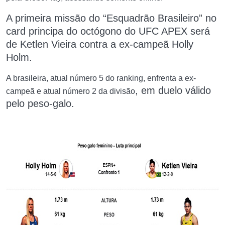
A primeira missão do
“Esquadrão Brasileiro”
n
o
card principa d
o octógono d
o UFC APEX
será
de Ketlen Vieira
contra a ex-campeã Holly
Holm
.
A brasileira, atual número 5 do ranking, enfrenta a ex-
, em duelo
válido
campeã e atual número 2 da divisão
pelo peso-galo
.