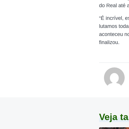
do Real até a
“É incrível, 
lutamos toda
aconteceu no
finalizou.
Veja 