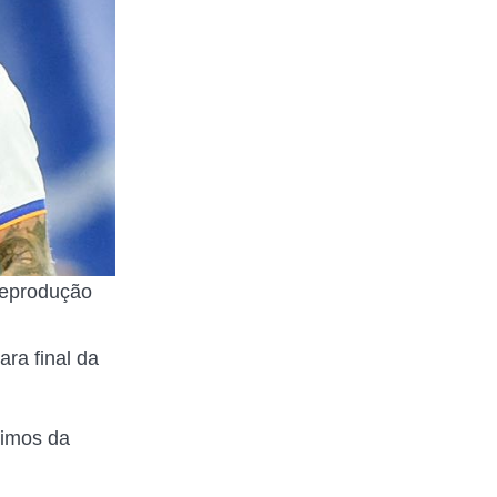
Reprodução
ra final da
cimos da