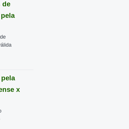
 de
 pela
 de
válida
 pela
ense x
o
o