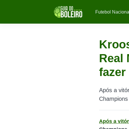
Futebol Naciona
Kroos
Real 
fazer
Após a vitó
Champions L
Após a vitór