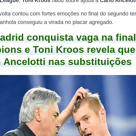
League
,
Toni Kroos
falou sobre ajuda à
Carlo Ancelott
 volta contou com fortes emoções no final do segundo t
anhola conseguiu a virada no placar agregado.
adrid conquista vaga na final
ons e Toni Kroos revela que
 Ancelotti nas substituições