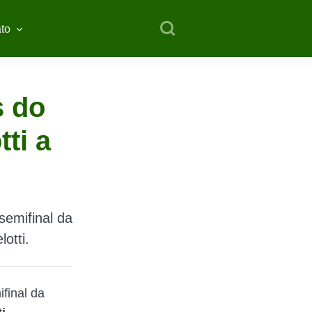
to
s do
ti a
semifinal da
otti.
final da