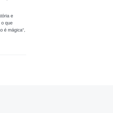
tória e
, o que
ão é mágica”,