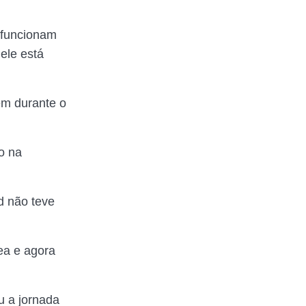
e funcionam
ele está
m durante o
o na
d não teve
ea e agora
u a jornada