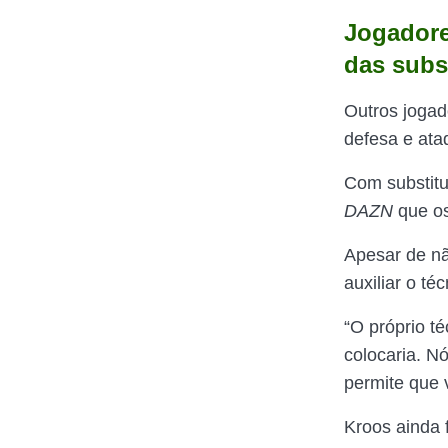
Jogadore
das subs
Outros jogad
defesa e ata
Com substitu
DAZN
que os
Apesar de nã
auxiliar o té
“O próprio t
colocaria. Nó
permite que 
Kroos ainda 