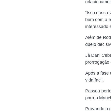
relacionamen
“Isso descre
bem com a eq
interessado 
Além de Rod
duelo decisiv
Já Dani Ceba
prorrogação
Após a fase 
vida fácil.
Passou perto
para o Manch
Provando a g