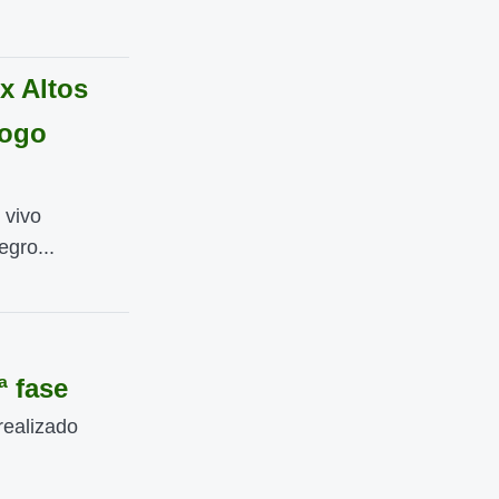
x Altos
jogo
 vivo
gro...
ª fase
realizado