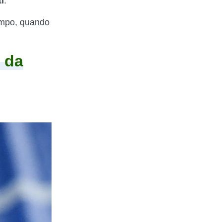
i
.
empo, quando
 da