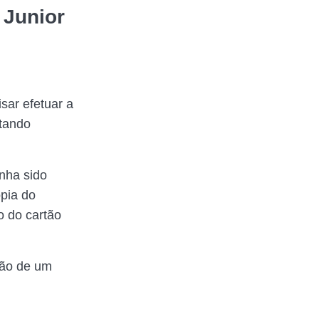
 Junior
sar efetuar a
rtando
enha sido
ópia do
o do cartão
ação de um