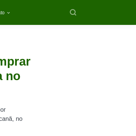
to
omprar
a no
or
canã, no