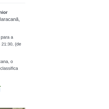
nior
aracanã,
 para a
 21:30, (de
cana, o
classifica
r