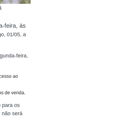
ã
-feira, às
o, 01/05, a
gunda-feira,
acesso ao
os de venda.
 para os
, não será