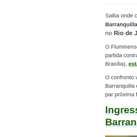
Saiba onde 
Barranquill
no
Rio de 
O Fluminense
partida cont
Brasília),
es
O confronto 
Barranquilla 
par próxima 
Ingres
Barran