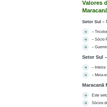
Valores 
Maracan
Setor Sul –
– Tricol
– Sócio 
– Guerre
Setor Sul 
– Inteira
– Meia-e
Maracanã 
Este seto
Sócios d