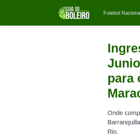
Futebol Naciona
Ingre
Junio
para 
Mara
Onde compr
Barranquill
Rio.