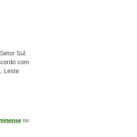
Setor Sul.
 acordo com
, Leste
minense
no