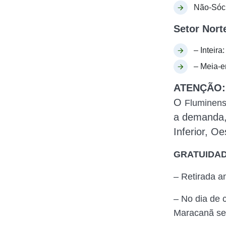
Não-Sóci
Setor Norte
– Inteira
– Meia-e
ATENÇÃO:
O
Fluminen
a demanda,
Inferior, Oe
GRATUIDAD
– Retirada a
– No dia de 
Maracanã ser