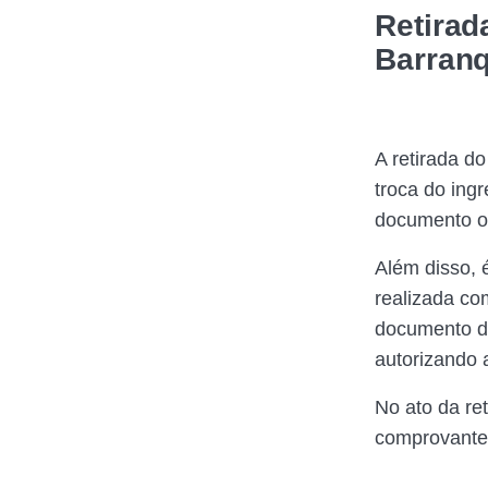
Retirad
Barranq
A retirada d
troca do ing
documento of
Além disso, 
realizada co
documento do
autorizando a
No ato da re
comprovante 