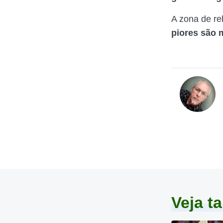
A zona de r
piores são 
Veja 