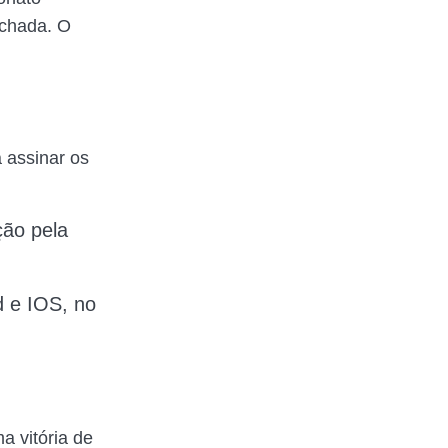
echada. O
a assinar os
ão pela
d e IOS, no
a vitória de