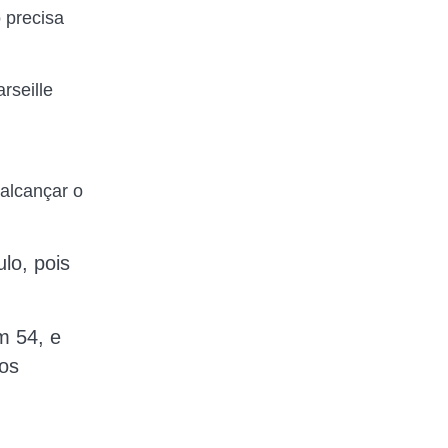
 precisa
rseille
 alcançar o
ulo, pois
m 54, e
ios