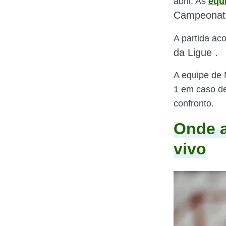
abril. As
equ
Campeonat
A partida ac
da Ligue .
A equipe de 
1 em caso de
confronto.
Onde a
vivo