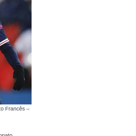
to Francês –
onato