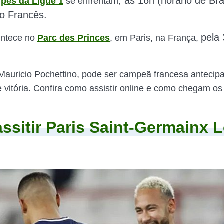
, às 16h (horário de Bras
ipes da Ligue 1
se enfrentam
o Francês.
pel
a 
ontece no
Parc des Princes
, em Paris, na França,
Mauricio Pochettino, pode ser campeã francesa antecip
 vitória. Confira como assistir online e como chegam os
ssitir Paris Saint-Germainx 