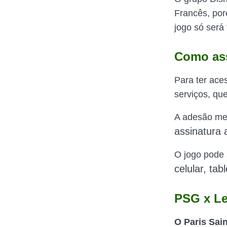
Francês, por
jogo só será 
Como ass
Para ter ace
serviços, qu
A adesão men
assinatura
O jogo pode 
celular, ta
PSG x Le
O
Paris Sai