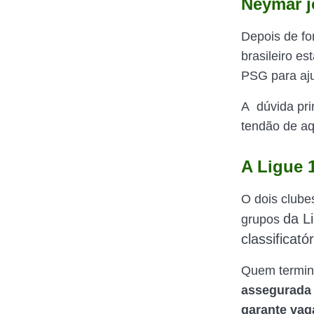
Neymar j
Depois de fo
brasileiro e
PSG para aju
A dúvida pri
tendão de aq
A Ligue 
O dois clube
da L
grupos
classificatór
Quem termin
assegurada 
garante vag