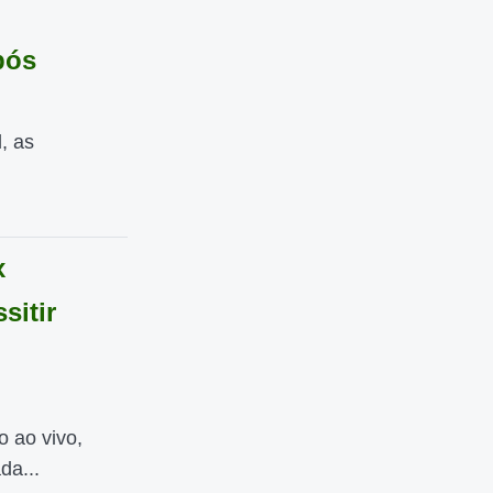
pós
, as
x
sitir
o ao vivo,
da...