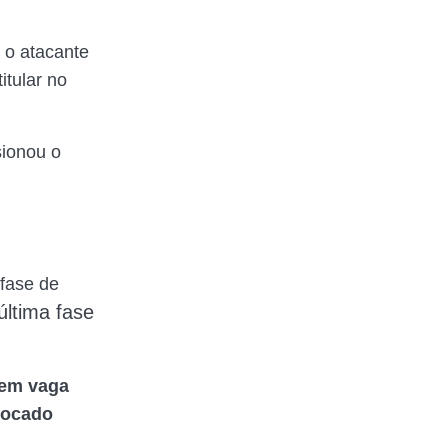
 o atacante
itular no
sionou o
 fase de
última fase
em vaga
locado