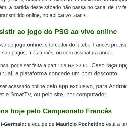
ém, a partida deste sábado não passa no canal de Tv f
transmitido online, no aplicativo Star +.
istir ao jogo do PSG ao vivo online
sso ao
jogo online
, o torcedor do futebol francês precis
e são pagos, mês a mês, ou com assinatura anual.
Caso faça opç
sal pode ser feita a partir de R$ 32,90.
 anual, a plataforma concede um bom desconto.
pelo app exclusivo, para Androi
ser acessado online
blet e SmarTV,
ou pelo site,
por
computador.
ns hoje pelo Campeonato Francês
nt-Germain:
a equipe de
Maurício
Pochettino
está a um