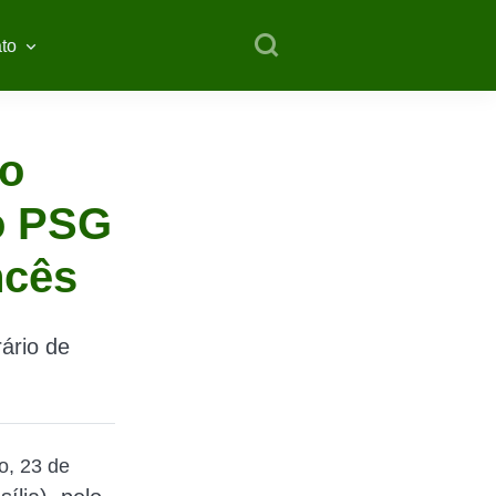
to
ao
do PSG
ncês
ário de
o, 23 de