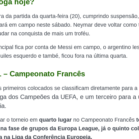
oga hoje?
ra da partida da quarta-feira (20), cumprindo suspensão,
stará em campo neste sábado. Neymar deve voltar como t
dar na conquista de mais um troféu.
ncipal fica por conta de Messi em campo, o argentino le
uiles esquerdo e també, ficou fora na última quarta.
1 – Campeonato Francês
s primeiros colocados se classificam diretamente para a
iga dos Campeões da UEFA,
e um terceiro para a 
ia.
ar o torneio em
quarto lugar
no Campeonato Francês
t
na fase de grupos da Europa League, já o
quinto co
a na Liga da Conferência Europeia.