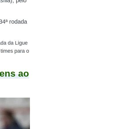
ília), pelo
34ª rodada
ada da Ligue
 times para o
Lens ao