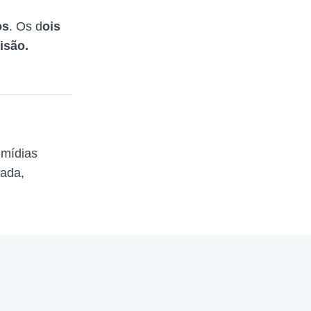
os
. Os d
ois
isão.
 mídias
zada,