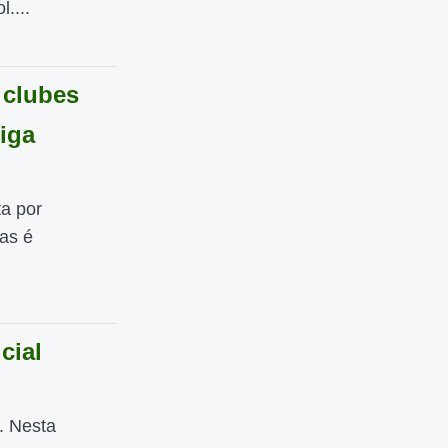
....
 clubes
iga
a por
as é
cial
. Nesta