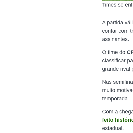
Times se enf
A partida vál
contar com t
assinantes.
O time do
C
classificar p
grande rival
Nas semifina
muito motiva
temporada.
Com a chegad
feito históri
estadual.