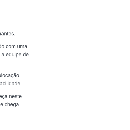
nantes.
rado com uma
a equipe de
olocação,
acilidade.
eça neste
l e chega