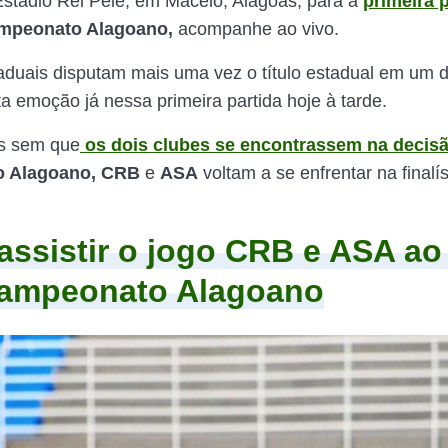
 Estádio Rei Pelé, em Maceió, Alagoas, para a
primeira 
mpeonato Alagoano,
acompanhe ao vivo.
taduais disputam mais uma vez o título estadual em um 
a emoção já nessa primeira partida hoje à tarde.
s sem que
os dois clubes se encontrassem na decis
 Alagoano, CRB
e
ASA
voltam a se enfrentar na finalí
ssistir o jogo CRB e ASA ao
Campeonato Alagoano