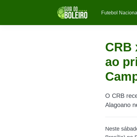
Futebol Naciona
CRB x
ao pr
Camp
O CRB rece
Alagoano ne
Neste sábado