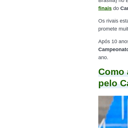
Brasília) no
finais
do
Ca
Os rivais es
promete muit
Após 10 ano
Campeonato
ano.
Como a
pelo 