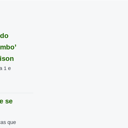
 do
ombo’
lison
a 1 e
e se
ças que