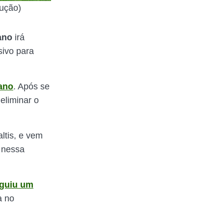
dução)
ano
irá
sivo para
 ano
. Após se
 eliminar o
ltis, e vem
 nessa
guiu um
a no