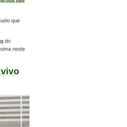
partida das
duelo que
ão
do
ssima neste
 vivo