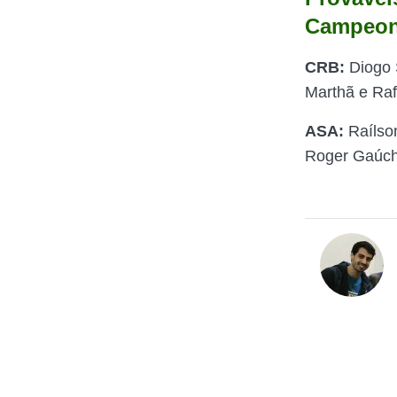
Campeon
CRB:
Diogo 
Marthã e Raf
ASA:
Raílson
Roger Gaúcho