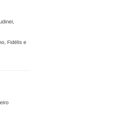
dinei,
o, Fidélis e
eiro