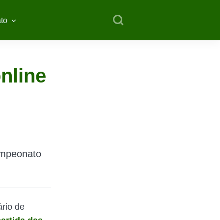
to
nline
ampeonato
rio de