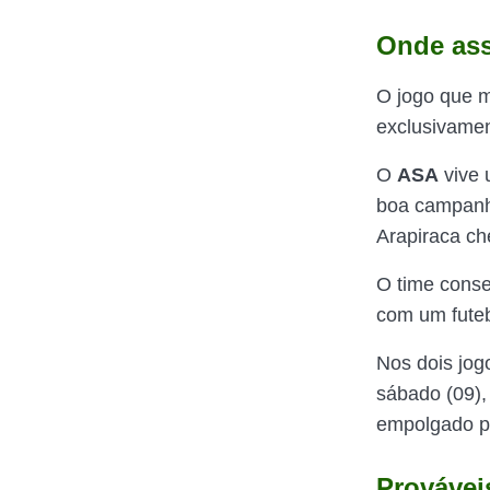
Onde ass
O jogo que m
exclusivame
O
ASA
vive 
boa campanh
Arapiraca che
O time conse
com um futeb
Nos dois jog
sábado (09),
empolgado p
Provávei