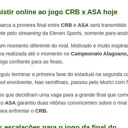
istir online ao jogo CRB x ASA hoje
arca a primeira final entre
CRB
e
ASA
será transmitido
nte pelo
streaming
da Eleven Sports, somente para assi
um momento diferente do rival. Motivado e muito inspi
a realizada até o momento no
Campeonato Alagoano,
ga confiante para as finais.
guiu terminar a primeira fase do estadual na segunda c
ol envolvente. Nas semifinais, passou pelo Murici com f
os que decidiram uma vaga para a grande final que com
 o
ASA
garantiu duas vitórias convincentes sobre o riva
ara enfrentar o
CRB.
s escalações para o jogo da final do