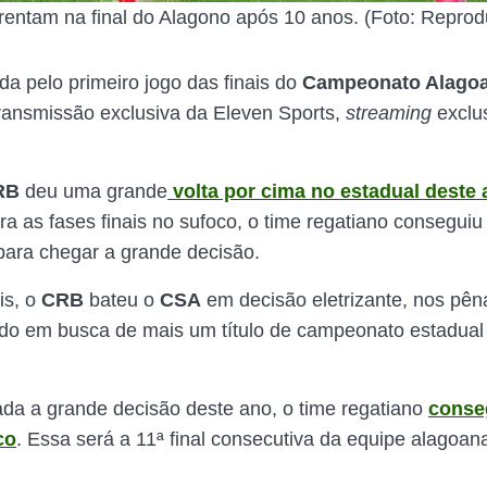
rentam na final do Alagono após 10 anos. (Foto: Repro
ida pelo primeiro jogo das finais do
Campeonato Alago
ransmissão exclusiva da Eleven Sports,
streaming
exclu
RB
deu uma grande
volta por cima no estadual deste
ara as fases finais no sufoco, o time regatiano conseguiu
 para chegar a grande decisão.
is, o
CRB
bateu o
CSA
em decisão eletrizante, nos pêna
do em busca de mais um título de campeonato estadual
a a grande decisão deste ano, o time regatiano
conse
co
. Essa será a 11ª final consecutiva da equipe alagoan