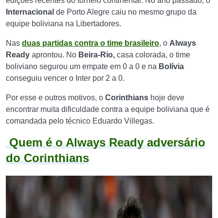
edições recentes do torneio continental. No ano passado, o
Internacional
de Porto Alegre caiu no mesmo grupo da
equipe boliviana na Libertadores.
Nas
duas partidas contra o time brasileiro
, o
Always
Ready
aprontou. No
Beira-Rio,
casa colorada, o time
boliviano segurou um empate em 0 a 0 e na
Bolívia
conseguiu vencer o Inter por 2 a 0.
Por esse e outros motivos, o
Corinthians
hoje deve
encontrar muita dificuldade contra a equipe boliviana que é
comandada pelo técnico Eduardo Villegas.
Quem é o Always Ready adversário
do Corinthians