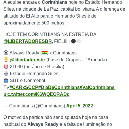
A equipe encara o
Corinthians
hoje no Estádio Hernando
Siles, na cidade de La Paz, capital boliviana. A diferença de
altitude do El Alto para o Hernando Siles é de
aproximadamente 500 metros.
HOJE TEM CORINTHIANS NA ESTREIA DA
@LIBERTADORESBR
, FIEL!!!!!
Always Ready (
) x Corinthians
@libertadoresbr
(Fase de Grupos – 1ª rodada)
21h30 (horário de Brasília)
Estádio Hernando Siles
SBT e Conmebol
TV
#CARxSCCP
#DiaDeCorinthians
#VaiCorinthians
pic.twitter.com/K6WQEORADc
— Corinthians (@Corinthians)
April 5, 2022
O motivo da partida não ser disputada hoje na casa
habitual do
Always Ready
é a falta de iluminação no