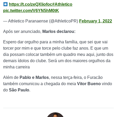
https://t.co/zeQXliofoc
#Athletico
pic.twitter.com/V6YN5hM0tK
— Athletico Paranaense (@AthleticoPR)
February 1, 2022
Após ser anunciado,
Marlos declarou:
Espero dar orgulho para a minha família, que sei que vai
torcer por mim e que torce pelo clube faz anos. E que um
dia possam colocar também um quadro meu aqui, junto dos
demais ídolos do clube. Será um dos maiores orgulhos da
minha carreira
Além de
Pablo e Marlos
, nessa terça-feira, o Furacão
também comunicou a chegada do meia
Vitor Bueno
vindo
do
São Paulo
.