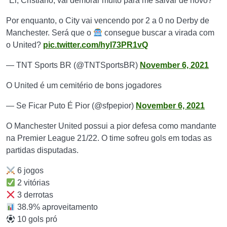
"Ei, Cristiano, vai demorar muito para me salvar de novo?"
Por enquanto, o City vai vencendo por 2 a 0 no Derby de
Manchester. Será que o
consegue buscar a virada com
o United?
pic.twitter.com/hyI73PR1vQ
— TNT Sports BR (@TNTSportsBR)
November 6, 2021
O United é um cemitério de bons jogadores
— Se Ficar Puto É Pior (@sfpepior)
November 6, 2021
O Manchester United possui a pior defesa como mandante
na Premier League 21/22. O time sofreu gols em todas as
partidas disputadas.
6 jogos
2 vitórias
3 derrotas
38.9% aproveitamento
10 gols pró