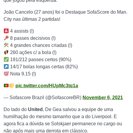
que jogou pela esquerda.
João Cancelo (27 anos) foi o Destaque SofaScore do Man.
City nas últimas 2 partidas!
4 assists (!)
8 passes decisivos (!)
4 grandes chances criadas (!)
260 ações c/ a bola (!)
191/212 passes certos (90%)
14/17 bolas longas certas (82%)
Nota 9.15 (!)
pic.twitter.com/HUpMc3tq1a
— Sofascore Brazil (@SofascoreBR)
November 6, 2021
Do lado do
United
, De Gea salvou a equipe de uma
humilhação do mesmo tamanho que a do Liverpool. E
agora fica a dúvida se Solskjaer permanece no cargo ou
não após mais uma derrota em clássico.