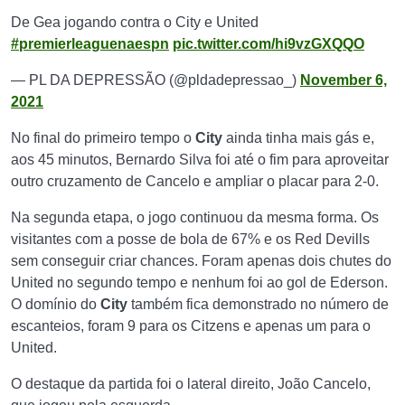
De Gea jogando contra o City e United
#premierleaguenaespn
pic.twitter.com/hi9vzGXQQO
— PL DA DEPRESSÃO (@pldadepressao_)
November 6,
2021
No final do primeiro tempo o
City
ainda tinha mais gás e,
aos 45 minutos, Bernardo Silva foi até o fim para aproveitar
outro cruzamento de Cancelo e ampliar o placar para 2-0.
Na segunda etapa, o jogo continuou da mesma forma. Os
visitantes com a posse de bola de 67% e os Red Devills
sem conseguir criar chances. Foram apenas dois chutes do
United no segundo tempo e nenhum foi ao gol de Ederson.
O domínio do
City
também fica demonstrado no número de
escanteios, foram 9 para os Citzens e apenas um para o
United.
O destaque da partida foi o lateral direito, João Cancelo,