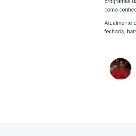
programas d
como conhec
Atualmente o
fechada, bat