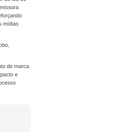
emissora
eforçando
s mídias
obo,
nto de marca.
mpacto e
ocesso