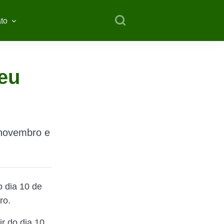
to
eu
e novembro e
o dia 10 de
ro.
r do dia 10