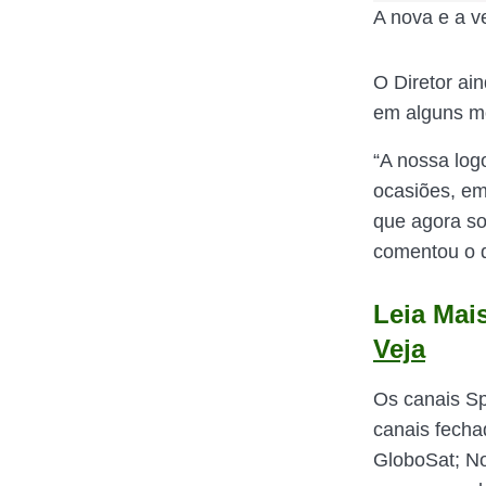
A nova e a v
O Diretor ai
em alguns mo
“A nossa log
ocasiões, em
que agora so
comentou o d
Leia Mai
Veja
Os canais S
canais fecha
GloboSat; No