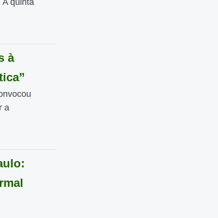
 A quinta
s à
tica”
convocou
r a
aulo:
rmal