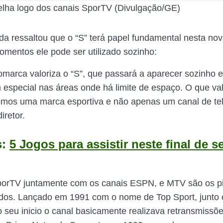
elha logo dos canais SporTV (Divulgação/GE)
nda ressaltou que o “S” terá papel fundamental nesta no
mentos ele pode ser utilizado sozinho:
omarca valoriza o “S”, que passará a aparecer sozinho
 especial nas áreas onde há limite de espaço. O que val
mos uma marca esportiva e não apenas um canal de tel
iretor.
s:
5 Jogos para assistir neste final de 
porTV juntamente com os canais ESPN, e MTV são os pi
dos. Lançado em 1991 com o nome de Top Sport, junto
 seu inicio o canal basicamente realizava retransmissõ