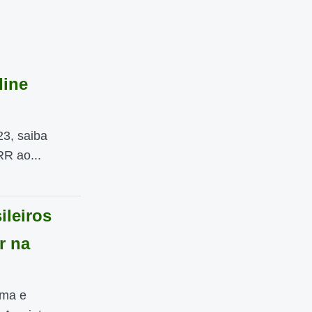
line
23, saiba
R ao...
ileiros
r na
ima e