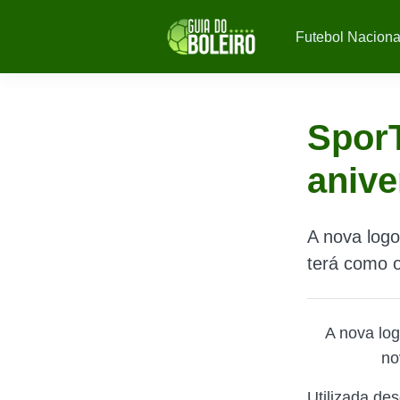
Futebol Naciona
Spor
anive
A nova logo
terá como o
A nova log
no
Utilizada de