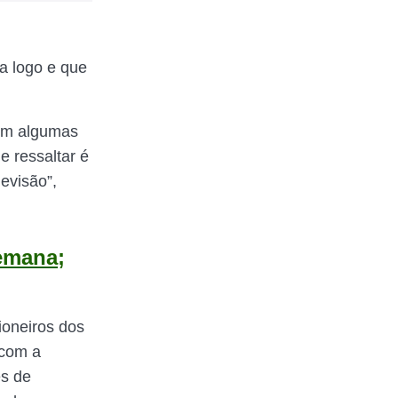
va logo e que
 em algumas
e ressaltar é
evisão”,
semana;
oneiros dos
 com a
es de