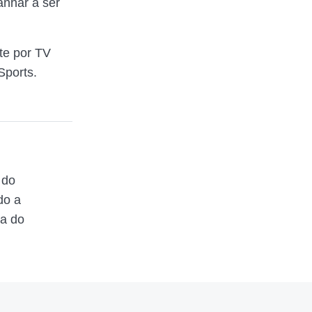
nhar a ser
te por TV
Sports.
 do
do a
ta do