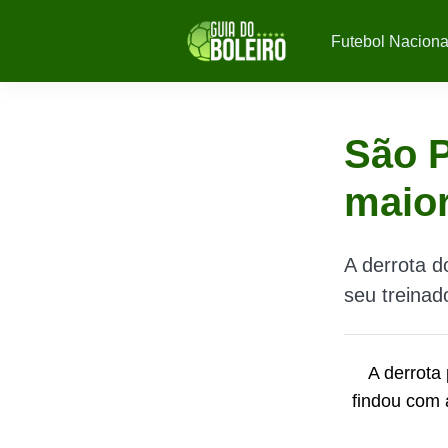
Futebol Naciona
São P
maior
A derrota d
seu treina
A derrota 
findou com 