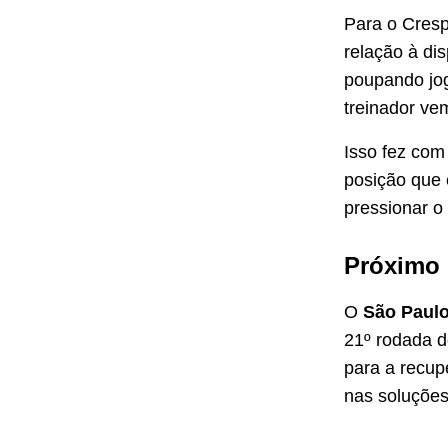
Para o Cresp
relação à di
poupando jog
treinador ve
Isso fez com
posição que e
pressionar o 
Próximo 
O
São Paul
21º rodada d
para a recup
nas soluções