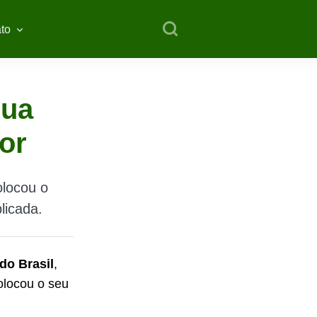
to
sua
lor
olocou o
licada.
do Brasil
,
olocou o seu