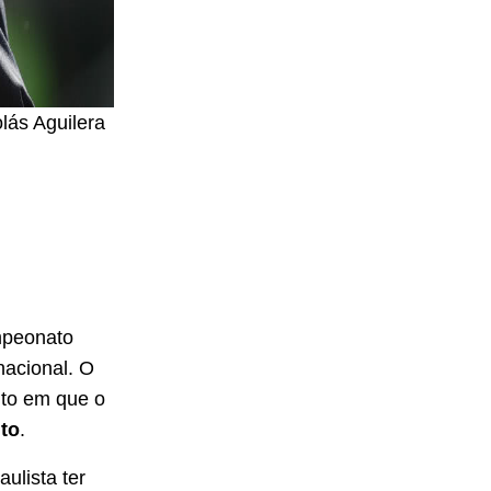
lás Aguilera
mpeonato
nacional. O
nto em que o
to
.
aulista ter