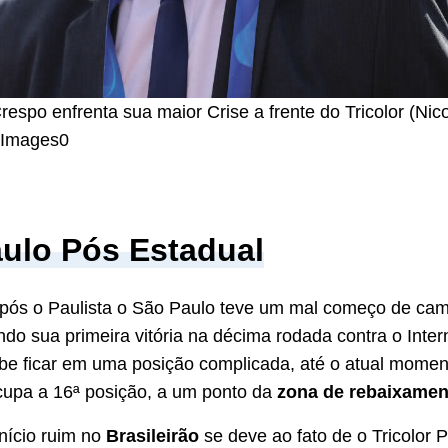
espo enfrenta sua maior Crise a frente do Tricolor (Nico
 Images0
ulo Pós Estadual
após o Paulista o São Paulo teve um mal começo de ca
endo sua primeira vitória na décima rodada contra o Inter
ube ficar em uma posição complicada, até o atual mome
upa a 16ª posição, a um ponto da
zona de rebaixamen
início ruim no
Brasileirão
se deve ao fato de o Tricolor P