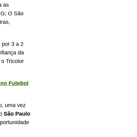
a as
RG; O São
iras,
 por 3 a 2
nfiança da
 o Tricolor
 no Futebol
o, uma vez
do
São Paulo
oportunidade