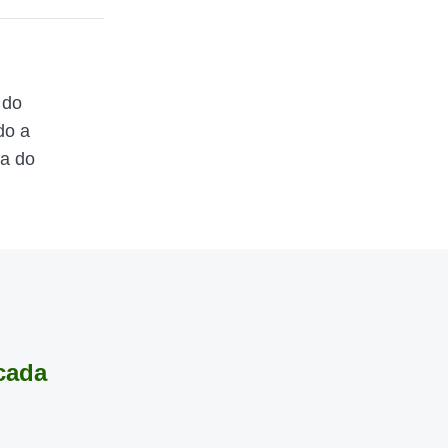
 do
do a
ta do
 cada