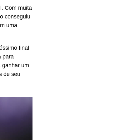
il. Com muita
o conseguiu
 em uma
ssimo final
a para
 a ganhar um
s de seu