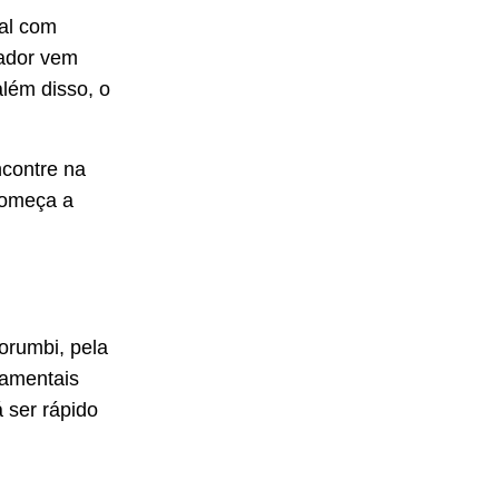
ial com
nador vem
além disso, o
ncontre na
 começa a
orumbi, pela
damentais
 ser rápido