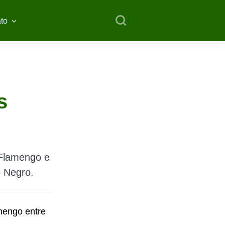
to
s
 Flamengo e
o Negro.
mengo entre