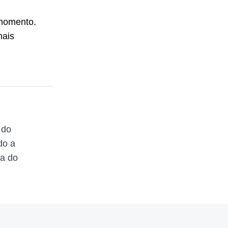
 momento.
mais
 do
do a
ta do