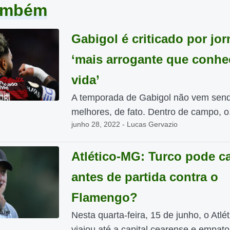
também
Gabigol é criticado por jorn
‘mais arrogante que conhe
vida’
A temporada de Gabigol não vem sen
melhores, de fato. Dentro de campo, o.
junho 28, 2022 - Lucas Gervazio
Atlético-MG: Turco pode ca
antes de partida contra o
Flamengo?
Nesta quarta-feira, 15 de junho, o Atl
viajou até a capital cearense e empato