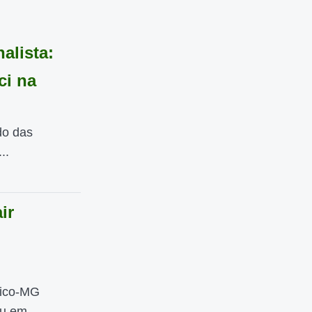
alista:
ci na
do das
..
ir
ético-MG
u em...