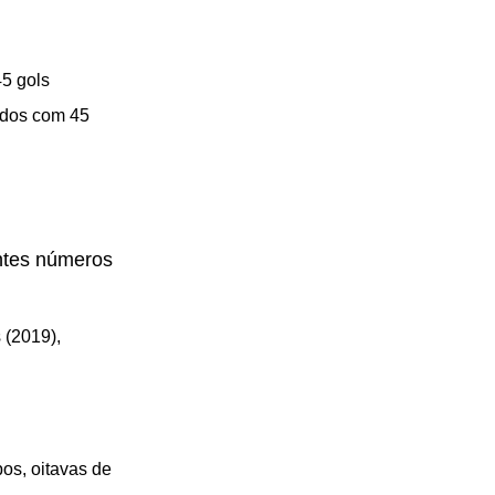
5 gols
idos com 45
ntes números
 (2019),
os, oitavas de