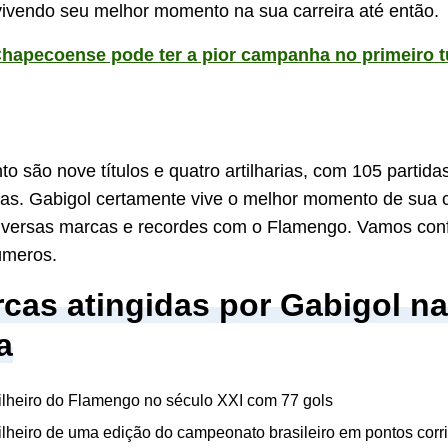
ivendo seu melhor momento na sua carreira até então.
hapecoense pode ter a pior campanha no primeiro t
 são nove títulos e quatro artilharias, com 105 partidas
ias. Gabigol certamente vive o melhor momento de sua c
versas marcas e recordes com o Flamengo. Vamos confe
úmeros.
cas atingidas por Gabigol na
a
tilheiro do Flamengo no século XXI com 77 gols
tilheiro de uma edição do campeonato brasileiro em pontos cor