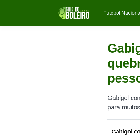
Futebol Naciona
Gabig
queb
pess
Gabigol co
para muitos
Gabigol c