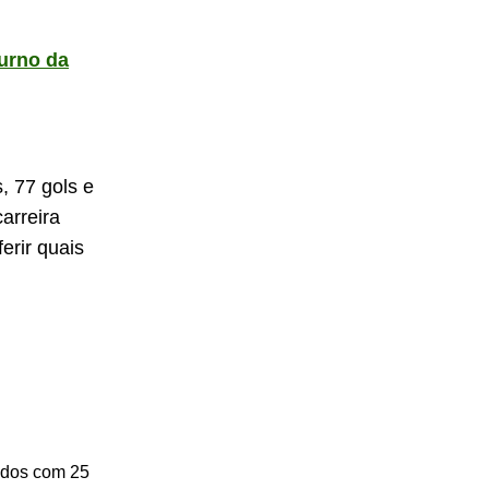
urno da
, 77 gols e
arreira
rir quais
ridos com 25