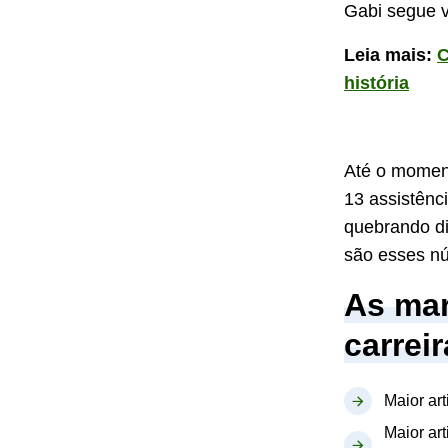
Gabi segue v
Leia mais:
C
história
Até o momento
13 assistênc
quebrando di
são esses n
As mar
carreir
Maior ar
Maior ar