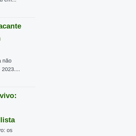
acante
m
a não
 2023....
vivo:
ista
o: os