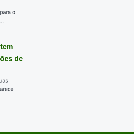
 para o
..
 tem
ções de
duas
parece