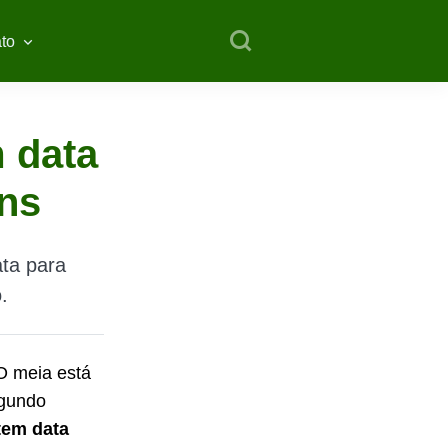
to
 data
ans
ata para
.
 O meia está
egundo
tem data