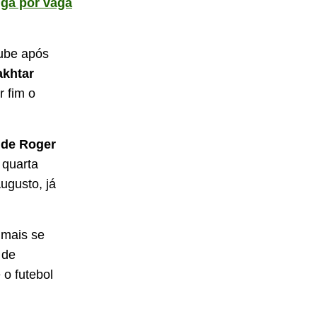
iga por vaga
lube após
khtar
r fim o
 de Roger
 quarta
ugusto, já
 mais se
 de
 o futebol