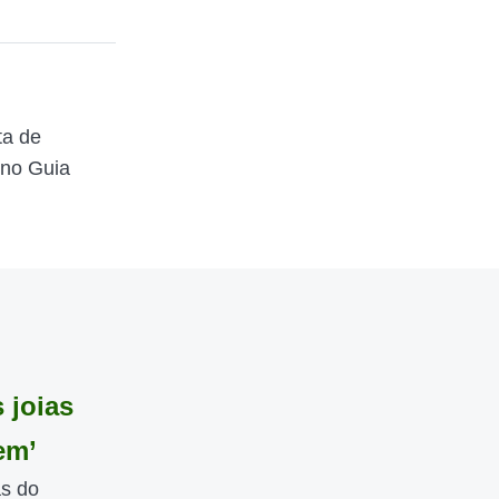
ta de
 no Guia
 joias
em’
as do