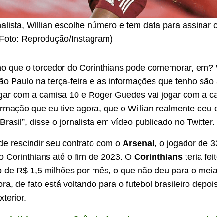
alista, Willian escolhe número e tem data para assinar 
(Foto: Reprodução/Instagram)
ho que o torcedor do Corinthians pode comemorar, em? 
o Paulo na terça-feira e as informações que tenho são 
jogar com a camisa 10 e Roger Guedes vai jogar com a c
rmação que eu tive agora, que o Willian realmente deu o 
 Brasil”, disse o jornalista em vídeo publicado no Twitter.
 de rescindir seu contrato com o
Arsenal
, o jogador de 
 o
Corinthians
até o fim de 2023. O
Corinthians
teria fe
o de R$ 1,5 milhões por mês, o que não deu para o mei
ra, de fato está voltando para o futebol brasileiro depo
terior.