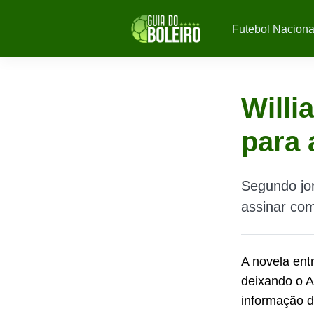
Futebol Naciona
Willi
para 
Segundo jor
assinar com
A novela ent
deixando o
A
informação d