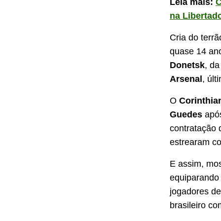
Leia mais:
C
na Libertad
Cria do terr
quase 14 an
Donetsk
, da
Arsenal
, úl
O
Corinthia
Guedes
após
contratação 
estrearam c
E assim, mos
equiparando 
jogadores de
brasileiro c