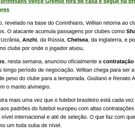
orinthians vence Grêmio fora de casa e segue na br
ores
ão, revelado na base do
Corinthians
, Willian retorna ao c
os. O atacante acumula passagens por clubes como
Sha
 Ucrânia,
Anzhi
, da Rússia,
Chelsea
, da Inglaterra, e po
timo clube por onde o jogador atuou,
ns
, nesta semana, anunciou oficialmente a
contratação
 longo período de negociação. Willian chega para ser a
de peso do clube para a temporada. Giuliano e Renato A
om o manto alvinegro.
tra mais uma vez que o futebol brasileiro está cada vez
aos padrões do futebol europeu com altas contratações
 nível internacional e até de seleção. O que faz com que
omo um toda suba de nível.