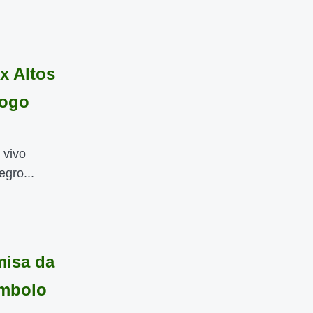
x Altos
jogo
 vivo
gro...
misa da
ímbolo