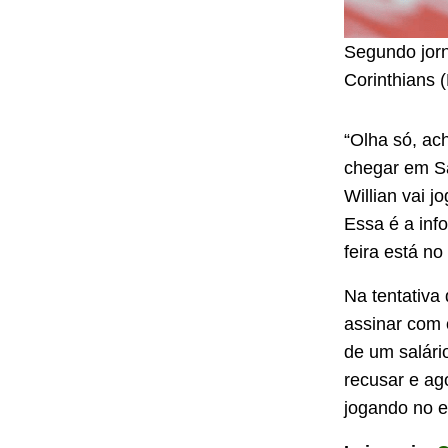
Segundo jorn
Corinthians 
“Olha só, ac
chegar em Sã
Willian vai 
Essa é a info
feira está no
Na tentativa
assinar com
de um salári
recusar e ago
jogando no ex