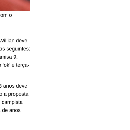
com o
Willian deve
as seguintes:
amisa 9.
‘ok’ e terça-
33 anos deve
ito a proposta
a campista
is de anos