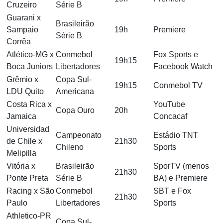
Cruzeiro
Série B
Guarani x
Brasileirão
Sampaio
19h
Premiere
Série B
Corrêa
Atlético-MG x
Conmebol
Fox Sports e
19h15
Boca Juniors
Libertadores
Facebook Watch
Grêmio x
Copa Sul-
19h15
Conmebol TV
LDU Quito
Americana
Costa Rica x
YouTube
Copa Ouro
20h
Jamaica
Concacaf
Universidad
Campeonato
Estádio TNT
de Chile x
21h30
Chileno
Sports
Melipilla
Vitória x
Brasileirão
SporTV (menos
21h30
Ponte Preta
Série B
BA) e Premiere
Racing x São
Conmebol
SBT e Fox
21h30
Paulo
Libertadores
Sports
Athletico-PR
Copa Sul-