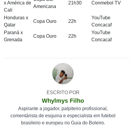
x América de
21h30
Conmebol TV
Americana
Cali
Honduras x
YouTube
Copa Ouro
22h
Qatar
Concacaf
Paraná x
YouTube
Copa Ouro
22h
Grenada
Concacaf
ESCRITO POR
Whylmys Filho
Aspirante a jogador, palpiteiro profissional,
comentárista de esquina e especialista em futebol
brasileiro e europeu no Guia do Boleiro.