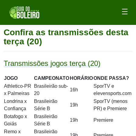
Confira as transmissões desta
terça (20)
Transmissões jogos terça (20)
JOGO
CAMPEONATO
HORÁRIO
ONDE PASSA?
Athletico-PR
Brasileirão sub-
SporTV e
16h
x Palmeiras
20
elevensports.com
Londrina x
Brasileirão
SporTV (menos
19h
Confiança
Série B
PR) e Premiere
Botafogo x
Brasileirão
19h
Premiere
Goiás
Série B
Remo x
Brasileirão
19h
Premiere