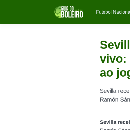
Futebol Naciona
Sevil
vivo:
ao j
Sevilla rec
Ramón Sánch
Sevilla rece