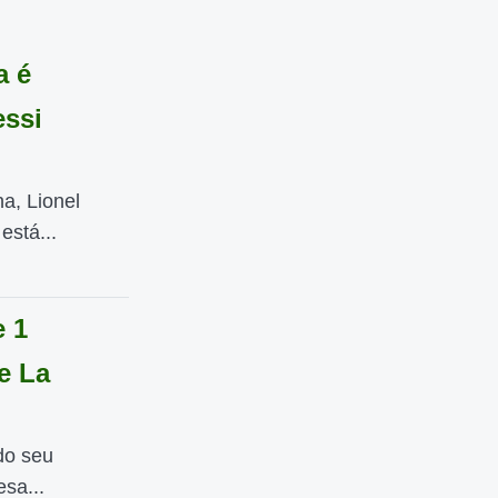
a é
essi
a, Lionel
está...
 1
e La
do seu
sa...