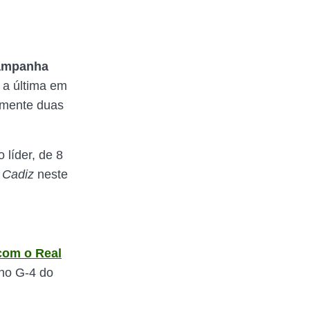
ampanha
, a última em
omente duas
 líder, de 8
 Cadiz
neste
com o Real
 no G-4 do