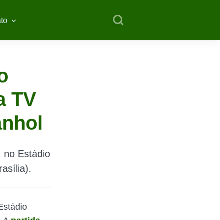
to
o
na TV
anhol
, no Estádio
sília).
Estádio