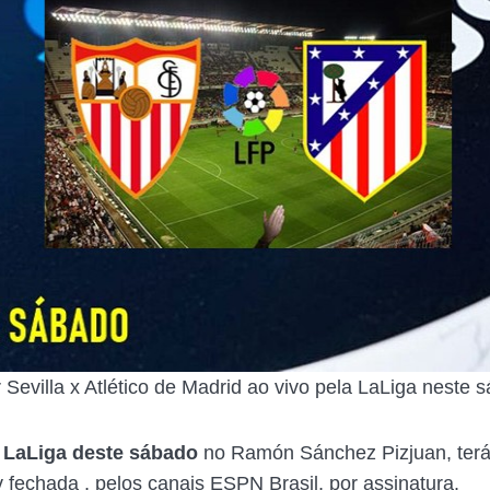
 Sevilla x Atlético de Madrid ao vivo pela LaLiga neste 
a LaLiga deste sábado
no Ramón Sánchez Pizjuan, terá
v fechada , pelos canais ESPN Brasil, por assinatura.