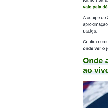
Ramón Sánche
vale pela d
A equipe do 
aproximaçã
LaLiga.
Confira como
onde ver o 
Onde a
ao viv