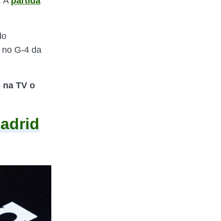
. A
partida
do
 no G-4 da
o na TV o
Madrid