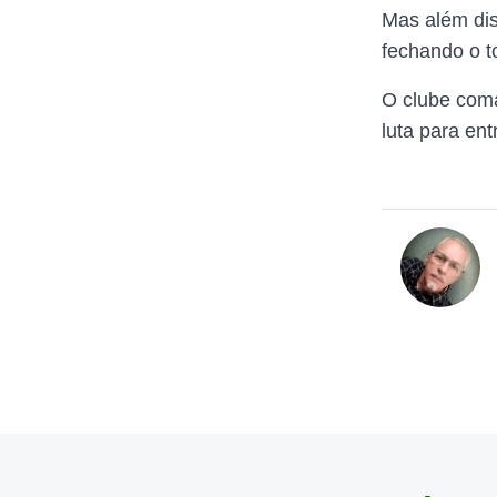
Mas além dis
fechando o t
O clube coma
luta para ent