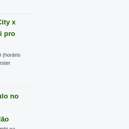
ity x
i pro
 (horário
ester
ulo no
dão