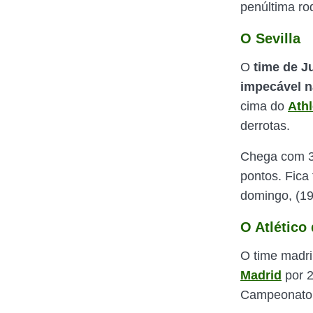
penúltima ro
O Sevilla
O
time de J
impecável n
cima do
Athl
derrotas.
Chega com 34
pontos. Fica
domingo, (19
O Atlético
O time madri
Madrid
por 2
Campeonato