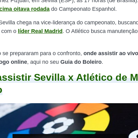
z Pizjuan, em Sevilla (ESP), às 17 horas (de Brasília)
écima oitava rodada
do Campeonato Espanhol.
Sevilla chega na vice-liderança do campeonato, buscan
o com o
líder Real Madrid
. O Atlético busca manutenção
 se prepararam para o confronto,
onde assistir ao viv
jogo online
, aqui no seu
Guia do Boleiro
.
ssistir Sevilla x Atlético de 
o