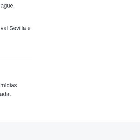
eague,
al Sevilla e
 mídias
zada,