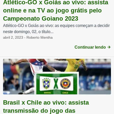
Atlético-GO x Goiás ao vivo: assista
online e na TV ao jogo grátis pelo
Campeonato Goiano 2023
Atlético-GO x Goiás ao vivo: as equipes começam a decidir
neste domingo, 02, o título...
abril 2, 2023 - Roberto Mentha
Continuar lendo
Brasil x Chile ao vivo: assista
transmissão do jogo das