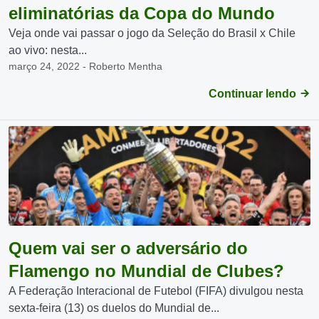
eliminatórias da Copa do Mundo
Veja onde vai passar o jogo da Seleção do Brasil x Chile
ao vivo: nesta...
março 24, 2022 - Roberto Mentha
Continuar lendo
Quem vai ser o adversário do
Flamengo no Mundial de Clubes?
A Federação Interacional de Futebol (FIFA) divulgou nesta
sexta-feira (13) os duelos do Mundial de...