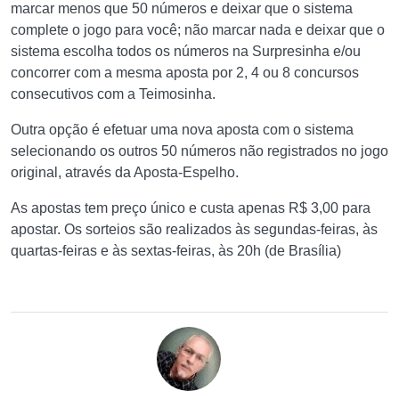
marcar menos que 50 números e deixar que o sistema
complete o jogo para você; não marcar nada e deixar que o
sistema escolha todos os números na Surpresinha e/ou
concorrer com a mesma aposta por 2, 4 ou 8 concursos
consecutivos com a Teimosinha.
Outra opção é efetuar uma nova aposta com o sistema
selecionando os outros 50 números não registrados no jogo
original, através da Aposta-Espelho.
As apostas tem preço único e custa apenas R$ 3,00 para
apostar. Os sorteios são realizados às segundas-feiras, às
quartas-feiras e às sextas-feiras, às 20h (de Brasília)