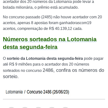
acertador dos 20 números da Lotomania pode levar a
bolada milionária, o prêmio está acumulado.
No concurso passado (2485) não houve acertador com 20
acertos, apenas 8 apostas foram ganhadorascom19
acertos, compremiação de R$ 40.139,12 cada.
Números sorteados na Lotomania
desta segunda-feira
O
sorteio da Lotomania desta segunda-feira
pode pagar
até R$ 9 milhões para o acertador dos 20 números
2486, confira os números do
sorteados no concurso
sorteio.