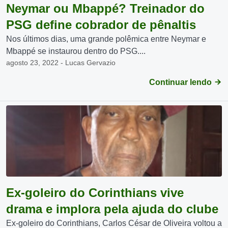
Neymar ou Mbappé? Treinador do
PSG define cobrador de pênaltis
Nos últimos dias, uma grande polêmica entre Neymar e
Mbappé se instaurou dentro do PSG....
agosto 23, 2022 - Lucas Gervazio
Continuar lendo
Ex-goleiro do Corinthians vive
drama e implora pela ajuda do clube
Ex-goleiro do Corinthians, Carlos César de Oliveira voltou a