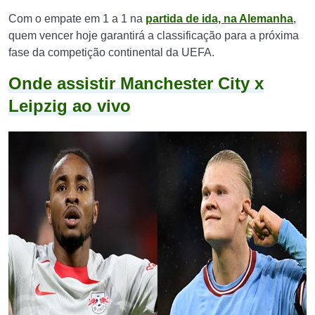
Com o empate em 1 a 1 na
partida de ida, na Alemanha
,
quem vencer hoje garantirá a classificação para a próxima
fase da competição continental da UEFA.
Onde assistir Manchester City x
Leipzig ao vivo