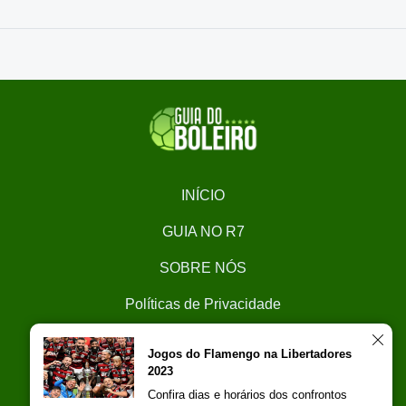
INÍCIO
GUIA NO R7
SOBRE NÓS
Políticas de Privacidade
CONTATO
Jogos do Flamengo na Libertadores
2023
Trabalhe Conosco
Confira dias e horários dos confrontos