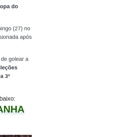
Copa do
ingo (27) no
sionada após
de golear a
eleções
a 3º
baixo:
PANHA