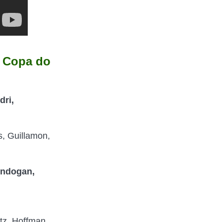
 Copa do
dri,
s, Guillamon,
ündogan,
,
tz, Hoffman,