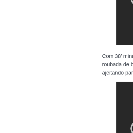
Com 38′ minu
roubada de b
ajeitando pa