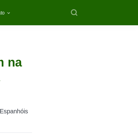
to
m na
Espanhóis