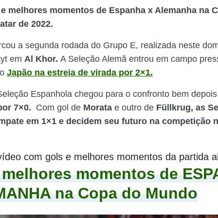
 e melhores momentos de Espanha x Alemanha na 
atar de 2022.
rcou a segunda rodada do Grupo E, realizada neste dom
ayt em
Al Khor.
A Seleção Alemã entrou em campo pres
 o
Japão na estreia de virada por 2×1.
eleção Espanhola chegou para o confronto bem depois 
por 7×0.
Com gol de
Morata
e outro de
Füllkrug, as S
mpate em 1×1 e decidem seu futuro na competição n
vídeo com gols e melhores momentos da partida a
e melhores momentos de ES
MANHA na Copa do Mundo