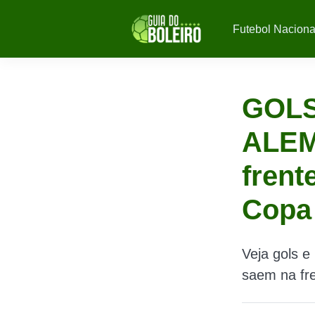
Futebol Naciona
GOLS
ALEM
frent
Copa
Veja gols 
saem na fr