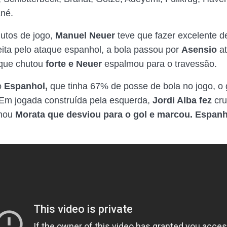
né.
nutos de jogo,
Manuel Neuer
teve que fazer excelente d
eita pelo ataque espanhol, a bola passou por
Asensio
at
que chutou
forte e Neuer
espalmou para o travessão.
o
Espanhol,
que tinha 67% de posse de bola no jogo, o g
 Em jogada construída pela esquerda,
Jordi Alba fez
cr
chou
Morata que desviou para o gol e marcou. Espanh