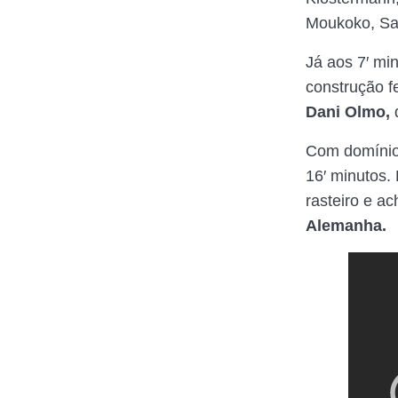
Moukoko, Sa
Já aos 7′ mi
construção f
Dani Olmo,
Com domíni
16′ minutos.
rasteiro e a
Alemanha.