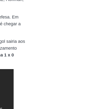
efesa. Em
é chegar a
ol sairia aos
uzamento
a 1 x 0