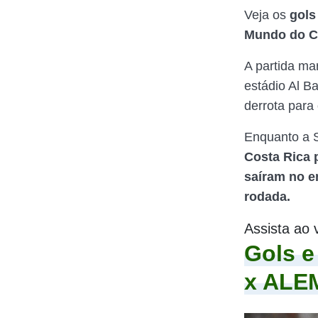
Veja os
gols
Mundo do C
A partida ma
estádio Al B
derrota para
Enquanto a S
Costa Rica 
saíram no e
rodada.
Assista ao 
Gols 
x ALE