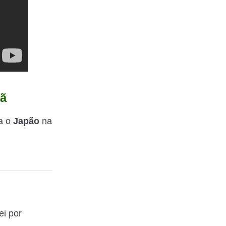
mã
a o
Japão
na
ei por