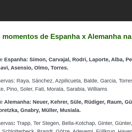
s momentos de Espanha x Alemanha na
de
Espanha:
Simon, Carvajal, Rodri, Laporte, Alba, Pe
avi, Asensio, Olmo, Torres
.
ervas: Raya, Sánchez, Azpilicueta, Balde, Garcia, Torre
e, Pino, Soler, Fati, Morata, Sarabia, Williams
de
Alemanha
:
Neuer, Kehrer, Süle, Rüdiger, Raum, G
retzka, Gnabry, Müller, Musiala.
servas
:
Trapp, Ter Stegen, Bella-Kotchap, Ginter, Günter
 Schlotterbeck, Brandt, Götze, Adeyemi, Füllkrug, Haver