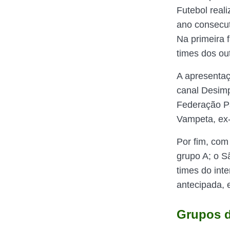
Futebol real
ano consecut
Na primeira 
times dos ou
A apresentaç
canal Desimp
Federação Pa
Vampeta, ex-
Por fim, com
grupo A; o S
times do int
antecipada, 
Grupos d