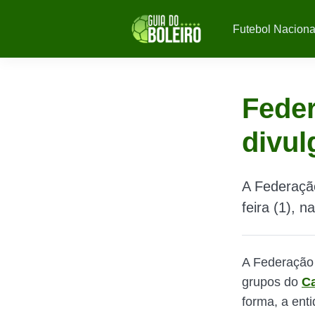
Futebol Naciona
Feder
divul
A Federação
feira (1), n
A Federação 
grupos do
Ca
forma, a ent