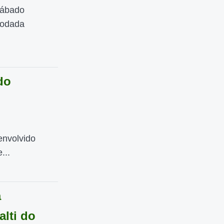
sábado
rodada
do
envolvido
...
a
lti do