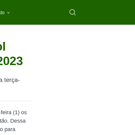
to
l
2023
a terça-
feira (1) os
stão.
Dessa
to para