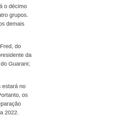
rá o décimo
tro grupos.
 os demais
 Fred, do
presidente da
 do Guarani;
 estará no
ortanto, os
eparação
a 2022.