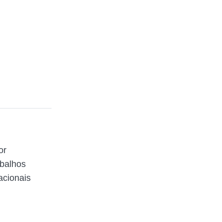
or
abalhos
acionais