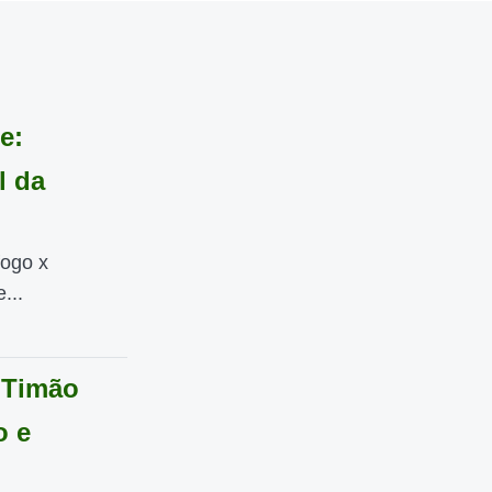
e:
l da
fogo x
...
 Timão
o e