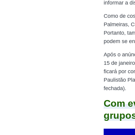
informar a di
Como de cost
Palmeiras, C
Portanto, t
podem se enf
Após o anúnci
15 de janeiro
ficará por c
Paulistão Pl
fechada).
Com ev
grupos