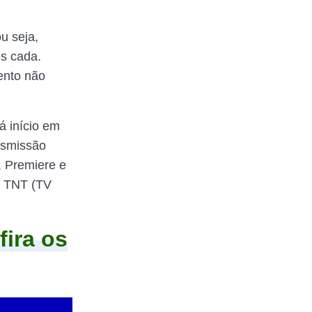
u seja,
es cada.
ento não
á início em
ansmissão
, Premiere e
e TNT (TV
fira os